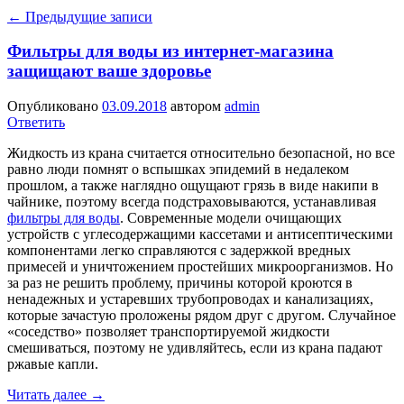
←
Предыдущие записи
Фильтры для воды из интернет-магазина
защищают ваше здоровье
Опубликовано
03.09.2018
автором
admin
Ответить
Жидкость из крана считается относительно безопасной, но все
равно люди помнят о вспышках эпидемий в недалеком
прошлом, а также наглядно ощущают грязь в виде накипи в
чайнике, поэтому всегда подстраховываются, устанавливая
фильтры для воды
. Современные модели очищающих
устройств с углесодержащими кассетами и антисептическими
компонентами легко справляются с задержкой вредных
примесей и уничтожением простейших микроорганизмов. Но
за раз не решить проблему, причины которой кроются в
ненадежных и устаревших трубопроводах и канализациях,
которые зачастую проложены рядом друг с другом. Случайное
«соседство» позволяет транспортируемой жидкости
смешиваться, поэтому не удивляйтесь, если из крана падают
ржавые капли.
Читать далее
→