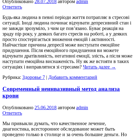
Опубликовано
28.07.2018
автором
admin
Ответить
Будь-яка людина в певні періоди життя потрапляє в стресові
ситуації. Іноді людина починає відчувати депресивний стан і
не завжди зрозуміло, з чим це пов’язано. Буває реакція на
зраду пір року, у деяких багато стресів на роботі, а у деяких
просто спостерігається зниження емоцій і активності.
Найчастіше причина депресії може виступати емоційне
придушення. Після емоційного придушення ви можете
відчувати дратівливість, негативні емоції, злість, а після може
наступати емоційна виснаженість. Ну як же встояти в таких
ситуаціях і виправлятися зі стресами?
Читать далее
→
Рубрика:
Здоровье 7
|
Добавить комментарий
Современный неинвазивный метод анализа
крови
Опубликовано
25.06.2018
автором
admin
Ответить
Мы привыкли думать, что качественное лечение,
диагностика, всестороннее обследование может быть
проведено только в столице и за очень большие деньги. Но