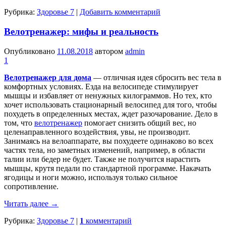
Рубрика:
Здоровье 7
|
Добавить комментарий
Велотренажер: мифы и реальность
Опубликовано
11.08.2018
автором
admin
1
Велотренажер для дома
— отличная идея сбросить вес тела в
комфортных условиях. Езда на велосипеде стимулирует
мышцы и избавляет от ненужных килограммов. Но тех, кто
хочет использовать стационарный велосипед для того, чтобы
похудеть в определенных местах, ждет разочарование. Дело в
том, что
велотренажер
помогает снизить общий вес, но
целенаправленного воздействия, увы, не производит.
Занимаясь на велоаппарате, вы похудеете одинаково во всех
частях тела, но заметных изменений, например, в области
талии или бедер не будет. Также не получится нарастить
мышцы, крутя педали по стандартной программе. Накачать
ягодицы и ноги можно, используя только сильное
сопротивление.
Читать далее
→
Рубрика:
Здоровье 7
|
1
комментарий