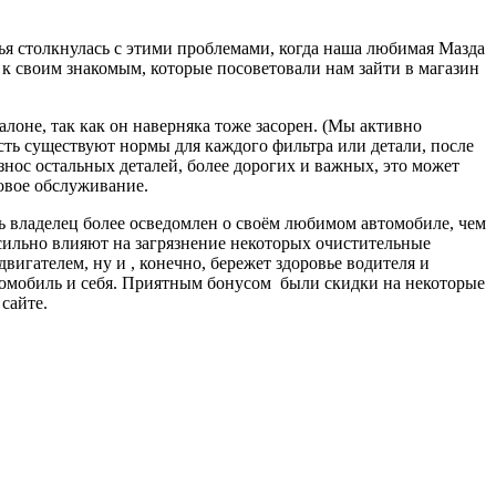
емья столкнулась с этими проблемами, когда наша любимая Мазда
 к своим знакомым, которые посоветовали нам зайти в магазин
лоне, так как он наверняка тоже засорен. (Мы активно
сть существуют нормы для каждого фильтра или детали, после
износ остальных деталей, более дорогих и важных, это может
овое обслуживание.
ь владелец более осведомлен о своём любимом автомобиле, чем
 сильно влияют на загрязнение некоторых очистительные
игателем, ну и , конечно, бережет здоровье водителя и
втомобиль и себя. Приятным бонусом были скидки на некоторые
сайте.