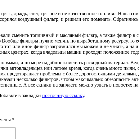
 грязь, дождь, снег, грязное и не качественное топливо. Наша с
асорился воздушный фильтр, и решили его поменять. Обратились
вали сменить топливный и масляный фильтр, а также фильтр в са
) Вообще фильтры нужно менять по выработанному ресурсу, то е
то тот или иной фильтр загрязнился мы можем и не узнать, а на 
исных центрах, когда владельцы машин проходят положенное год
нормами, и по мере надобности менять расходный материал. Вед
чки автовладельцев или летнее время, когда очень много пыли,
мя предотвращает проблемы с более дорогостоящими деталями, дв
заказали несколько фильтров, чтобы максимально обезопасить а
ственные. А все скидки на запчасти можно узнать в новостях на 
Добавьте в закладки
постоянную ссылку
.
ечены
*