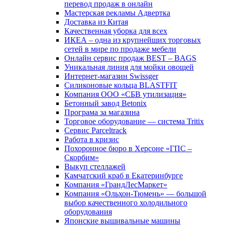
перевод продаж в онлайн
Мастерская рекламы Адвертка
Доставка из Китая
Качественная уборка для всех
ИКЕА – одна из крупнейших торговых
сетей в мире по продаже мебели
Онлайн сервис продаж BEST – BAGS
Уникальная линия для мойки овощей
Интернет-магазин Swissger
Силиконовые кольца BLASTFIT
Компания ООО «СБВ утилизация»
Бетонный завод Betonix
Програма за магазина
Торговое оборудование — система Tritix
Сервис Parceltrack
Работа в кризис
Похоронное бюро в Херсоне «ГПС –
Скорбим»
Выкуп стеллажей
Камчатский краб в Екатеринбурге
Компания «ГрандЛесМаркет»
Компания «Ольхон-Тюмень» — большой
выбор качественного холодильного
оборудования
Японские вышивальные машины