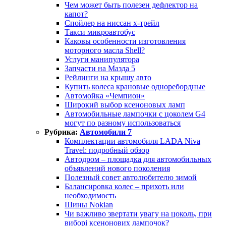
Чем может быть полезен дефлектор на
капот?
Спойлер на ниссан х-трейл
Такси микроавтобус
Каковы особенности изготовления
моторного масла Shell?
Услуги манипулятора
Запчасти на Мазда 5
Рейлинги на крышу авто
Купить колеса крановые одноребордные
Автомойка «Чемпион»
Широкий выбор ксеноновых ламп
Автомобильные лампочки с цоколем G4
могут по разному использоваться
Рубрика:
Автомобили 7
Комплектации автомобиля LADA Niva
Travel: подробный обзор
Автодром – площадка для автомобильных
объявлений нового поколения
Полезный совет автолюбителю зимой
Балансировка колес – прихоть или
необходимость
Шины Nokian
Чи важливо звертати увагу на цоколь, при
виборі ксенонових лампочок?