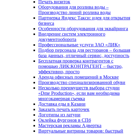
Печать визиток
Оборудования для розлива воды –
Производство линий розлива воды
Партнерка Яндекс Такси: идея для открытия
бизнеса
Особенности оборудования для эквайринга
Внедрение систем электронного
документооборота
Профессиональные услуги ЗАО «ЛИК»
Подбор персонала для ресторанов – большая
база данных, отличный сервис, доступность
Бесплатная проверка контрагентов с
помощью ЛИК:КОНТРАГЕНТ – быстро,
эффективно, просто
Аренда офисных помещений в Москве
Производство специализированной обуви
Несколько преимуществ выбора студии
«Dme Production», если вам необходима
многокамерная съемка
Доставка еды в Казани
Заказать печать карточек
Логотипы из латуни
Оклейка фургонов в СПб
Мастерская рекламы Адвертка
Виртуальные витрины товаров: быстрый