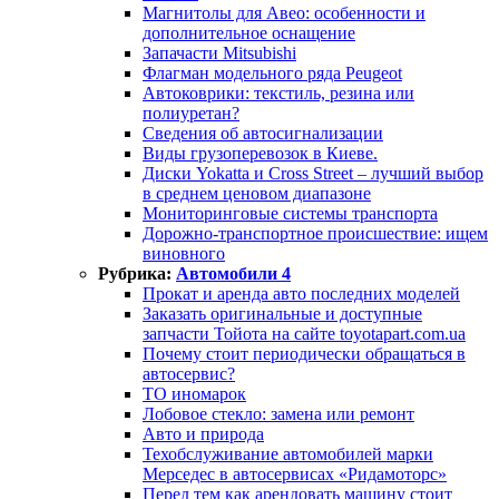
Магнитолы для Авео: особенности и
дополнительное оснащение
Запачасти Mitsubishi
Флагман модельного ряда Peugeot
Автоковрики: текстиль, резина или
полиуретан?
Сведения об автосигнализации
Виды грузоперевозок в Киеве.
Диски Yokatta и Cross Street – лучший выбор
в среднем ценовом диапазоне
Мониторинговые системы транспорта
Дорожно-транспортное происшествие: ищем
виновного
Рубрика:
Автомобили 4
Прокат и аренда авто последних моделей
Заказать оригинальные и доступные
запчасти Тойота на сайте toyotapart.com.ua
Почему стоит периодически обращаться в
автосервис?
ТО иномарок
Лобовое стекло: замена или ремонт
Авто и природа
Техобслуживание автомобилей марки
Мерседес в автосервисах «Ридамоторс»
Перед тем как арендовать машину стоит