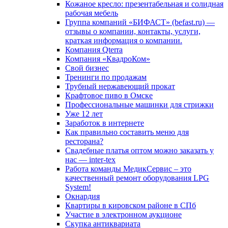
Кожаное кресло: презентабельная и солидная
рабочая мебель
Группа компаний «БИФАСТ» (befast.ru) —
отзывы о компании, контакты, услуги,
краткая информация о компании.
Компания Qterra
Компания «КвадроКом»
Свой бизнес
Тренинги по продажам
Трубный нержавеющий прокат
Крафтовое пиво в Омске
Профессиональные машинки для стрижки
Уже 12 лет
Заработок в интернете
Как правильно составить меню для
ресторана?
Свадебные платья оптом можно заказать у
нас — inter-tex
Работа команды МедикСервис – это
качественный ремонт оборудования LPG
System!
Окнардия
Квартиры в кировском районе в СПб
Участие в электронном аукционе
Скупка антиквариата