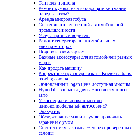
Тент для прицепа
Ремонт кузова: на что обращать внимание
перед заказом?
Аренда микроавтобуса
Спасение отечественной автомобильной
промышленности
Услуга трезвый водитель
Ремонт генератора и автомобильных
электромоторов
Подорож з комфортом
Важные аксессуары для автомобилей разных
марок
Как продать машину
Корректные грузоперевозки в Киеве на trans-
moving.com.ua
Обновленный logan цена доступная многим
Hyundai – запчасти для самого доступного
авто
Узкоспециализированный или
широкопрофильный автосервис?
Эвакуатор
Обслуживание машин лучше проводить
заранее и с умом
Спецтехнику заказываем через проверенных
салоны