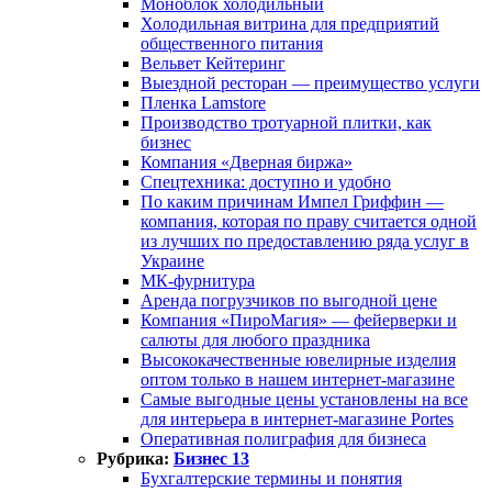
Моноблок холодильный
Холодильная витрина для предприятий
общественного питания
Вельвет Кейтеринг
Выездной ресторан — преимущество услуги
Пленка Lamstore
Производство тротуарной плитки, как
бизнес
Компания «Дверная биржа»
Спецтехника: доступно и удобно
По каким причинам Импел Гриффин —
компания, которая по праву считается одной
из лучших по предоставлению ряда услуг в
Украине
МК-фурнитура
Аренда погрузчиков по выгодной цене
Компания «ПироМагия» — фейерверки и
салюты для любого праздника
Высококачественные ювелирные изделия
оптом только в нашем интернет-магазине
Самые выгодные цены установлены на все
для интерьера в интернет-магазине Portes
Оперативная полиграфия для бизнеса
Рубрика:
Бизнес 13
Бухгалтерские термины и понятия