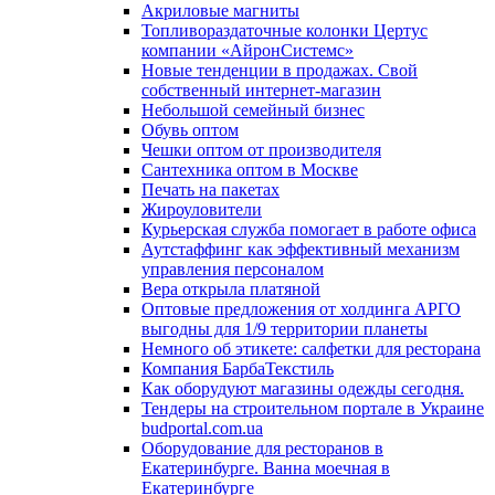
Акриловые магниты
Топливораздаточные колонки Цертус
компании «АйронСистемс»
Новые тенденции в продажах. Свой
собственный интернет-магазин
Небольшой семейный бизнес
Обувь оптом
Чешки оптом от производителя
Сантехника оптом в Москве
Печать на пакетах
Жироуловители
Курьерская служба помогает в работе офиса
Аутстаффинг как эффективный механизм
управления персоналом
Вера открыла платяной
Оптовые предложения от холдинга АРГО
выгодны для 1/9 территории планеты
Немного об этикете: салфетки для ресторана
Компания БарбаТекстиль
Как оборудуют магазины одежды сегодня.
Тендеры на строительном портале в Украине
budportal.com.ua
Оборудование для ресторанов в
Екатеринбурге. Ванна моечная в
Екатеринбурге