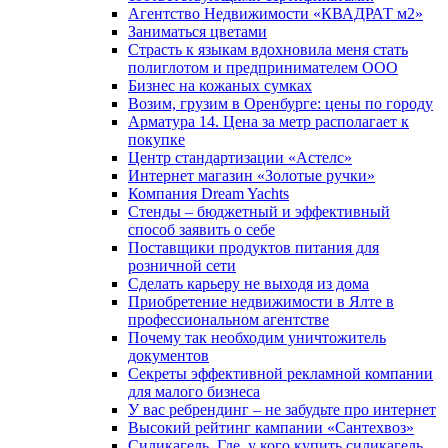
Агентство Недвижимости «КВАДРАТ м2»
Заниматься цветами
Страсть к языкам вдохновила меня стать
полиглотом и предпринимателем ООО
Бизнес на кожаных сумках
Возим, грузим в Оренбурге: цены по городу
Арматура 14. Цена за метр располагает к
покупке
Центр стандартизации «Астелс»
Интернет магазин «Золотые ручки»
Компания Dream Yachts
Стенды – бюджетный и эффективный
способ заявить о себе
Поставщики продуктов питания для
розничной сети
Сделать карьеру не выходя из дома
Приобретение недвижимости в Ялте в
профессиональном агентстве
Почему так необходим уничтожитель
документов
Секреты эффективной рекламной компании
для малого бизнеса
У вас ребрендинг – не забудьте про интернет
Высокий рейтинг кампании «Сантехвоз»
Силикагель. Где, у кого купить силикагель