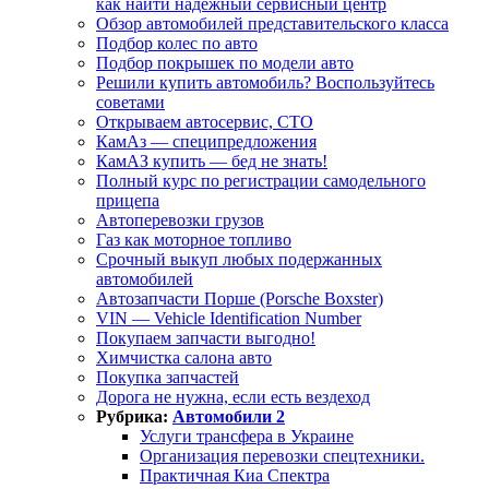
как найти надежный сервисный центр
Обзор автомобилей представительского класса
Подбор колес по авто
Подбор покрышек по модели авто
Решили купить автомобиль? Воспользуйтесь
советами
Открываем автосервис, СТО
КамАз — специпредложения
КамАЗ купить — бед не знать!
Полный курс по регистрации самодельного
прицепа
Автоперевозки грузов
Газ как моторное топливо
Срочный выкуп любых подержанных
автомобилей
Автозапчасти Порше (Porsche Boxster)
VIN — Vehicle Identification Number
Покупаем запчасти выгодно!
Химчистка салона авто
Покупка запчастей
Дорога не нужна, если есть вездеход
Рубрика:
Автомобили 2
Услуги трансфера в Украине
Организация перевозки спецтехники.
Практичная Киа Спектра