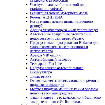
свадебного автомобиля
Что нужно автомобилю зимой для
стабильной работы?
Регулярная замена моторного масла
Ремонт АКПП КИА
Когда менять летние шины на зимнюю
резину?
Аренда микроавтобуса – как успеть везде!
Автономные воздушные отопители и
подогреватели двигателя Webasto
Предпусковые подогреватели Вебасто для
малого коммерческого транспорта и
легковых авто
Аренда VIP машин
Автомобильный пылесос
Тест-драйв Fiat Linea
Недруги вашего автомобильного
аккумулятора
Лидер рынка
От чего может зависеть стоимость ремонта
подвесок и приводов
Быстрая продажа машины: каким образом
получить больше средств?
Такси в Киеве – это комфортно и безопасно
заходите на наш сайт linkor.in.ua