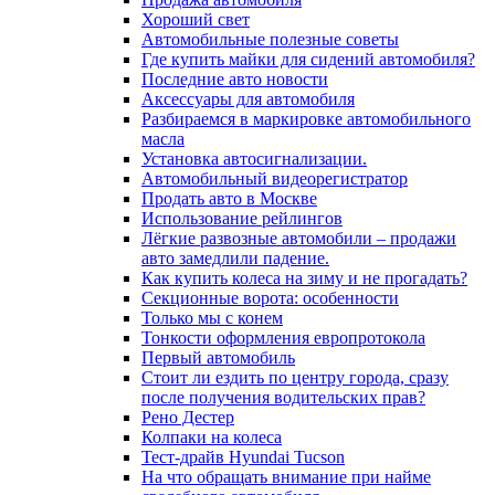
Хороший свет
Автомобильные полезные советы
Где купить майки для сидений автомобиля?
Последние авто новости
Аксессуары для автомобиля
Разбираемся в маркировке автомобильного
масла
Установка автосигнализации.
Автомобильный видеорегистратор
Продать авто в Москве
Использование рейлингов
Лёгкие развозные автомобили – продажи
авто замедлили падение.
Как купить колеса на зиму и не прогадать?
Секционные ворота: особенности
Только мы с конем
Тонкости оформления европротокола
Первый автомобиль
Стоит ли ездить по центру города, сразу
после получения водительских прав?
Рено Дестер
Колпаки на колеса
Тест-драйв Hyundai Tucson
На что обращать внимание при найме