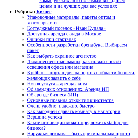
коммерческих авто по самым выгодным
ценам и на лучших для вас условиях
Рубрика:
Бизнес
Упаковочные материалы, пакеты оптом и
хозтовары опт
Коттеджный поселок «Иван Купала»
Доступная аренда склада в Москве
Ошибки при стартапах
Особенности разработки брендбука. Выбираем
пакет
Как выбрать охранное агентство
Люминесцентные лампы, как новый способ
освещения офиса или магазина.
Kpilib.ru – портал для экспертов в области бизнеса,
желающих заявить о себе
Новая услуга – аренда фирм
Об арендных отношениях. Аренда ИП
Об аренде бизнеса (ИП)
Основные правила открытия кинотеатра
Очень удобно, надежно, быстро
Как выгодней сдавать комнату в Евпатории
Вершина успеха
Какие инновации может предложить startup для
бизнеса?
Наружная реклама – быть оригинальным просто