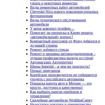
узнать о некоторых моментах
Виды ремонтных работ автомобилей
Chevrolet Niva нового поколения попалась
фотошпионам
Виды технического обслуживания
автомобиля
У меня зазвонил телефон…
Помогает ли прописка в Киеве решить
«автомобильный» вопрос?
Компактный кроссовер от Форд добрался и
до нашей страны
Ремонт лобового стекла
Ремонт и заправка автокондиционеров –
лучшая профилактика выхода из строя!
Автомагазин Автопротект
Шины Imperial – в чем же опасность?
Прокат лимузинов
Корейские производители не собираются
уходить с российского авторынка
Покраска капота авто в Москве — это
просто, доступно и качественно!
Как выбрать панели приборов и
управления?
Свадебные автомобили WeddingCamry
Недостатки покупки и преимущества