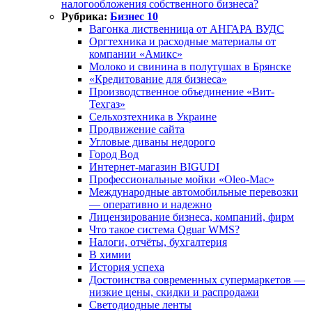
налогообложения собственного бизнеса?
Рубрика:
Бизнес 10
Вагонка лиственница от АНГАРА ВУДС
Оргтехника и расходные материалы от
компании «Амикс»
Молоко и свинина в полутушах в Брянске
«Кредитование для бизнеса»
Производственное объединение «Вит-
Техгаз»
Сельхозтехника в Украине
Продвижение сайта
Угловые диваны недорого
Город Вод
Интернет-магазин BIGUDI
Профессиональные мойки «Oleo-Mac»
Международные автомобильные перевозки
— оперативно и надежно
Лицензирование бизнеса, компаний, фирм
Что такое система Qguar WMS?
Налоги, отчёты, бухгалтерия
В химии
История успеха
Достоинства современных супермаркетов —
низкие цены, скидки и распродажи
Светодиодные ленты