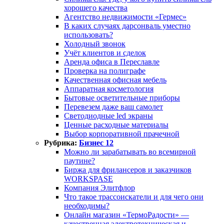
хорошего качества
Агентство недвижимости «Гермес»
В каких случаях дарсонваль уместно
использовать?
Холодный звонок
Учёт клиентов и сделок
Аренда офиса в Переславле
Проверка на полиграфе
Качественная офисная мебель
Аппаратная косметология
Бытовые осветительные приборы
Перевезем даже ваш самолет
Светодиодные led экраны
Ценные расходные материалы
Выбор корпоративной прачечной
Рубрика:
Бизнес 12
Можно ли зарабатывать во всемирной
паутине?
Биржа для фрилансеров и заказчиков
WORKSPASE
Компания Элитфлор
Что такое трассоискатели и для чего они
необходимы?
Онлайн магазин «ТермоРадости» —
качественная электротехническая и