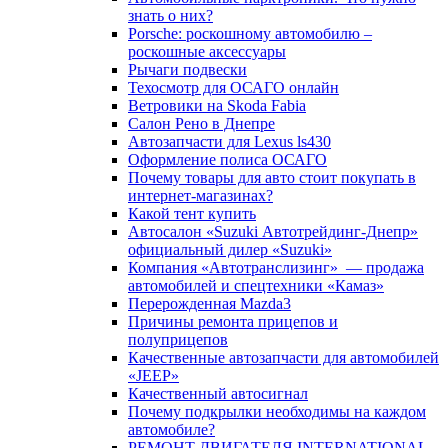
знать о них?
Porsche: роскошному автомобилю –
роскошные аксессуары
Рычаги подвески
Техосмотр для ОСАГО онлайн
Ветровики на Skoda Fabia
Салон Рено в Днепре
Автозапчасти для Lexus ls430
Оформление полиса ОСАГО
Почему товары для авто стоит покупать в
интернет-магазинах?
Какой тент купить
Автосалон «Suzuki Автотрейдинг-Днепр»
официальный дилер «Suzuki»
Компания «Автотранслизинг» — продажа
автомобилей и спецтехники «Камаз»
Перерожденная Mazda3
Причины ремонта прицепов и
полуприцепов
Качественные автозапчасти для автомобилей
«JEEP»
Качественный автосигнал
Почему подкрылки необходимы на каждом
автомобиле?
РЕМОНТ ДВИГАТЕЛЯ INTERNATIONAL