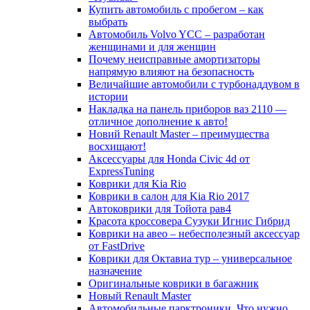
Купить автомобиль с пробегом – как
выбрать
Автомобиль Volvo YCC – разработан
женщинами и для женщин
Почему неисправные амортизаторы
напрямую влияют на безопасность
Величайшие автомобили с турбонаддувом в
истории
Накладка на панель приборов ваз 2110 —
отличное дополнение к авто!
Новий Renault Master – преимущества
восхищают!
Аксессуары для Honda Civic 4d от
ExpressTuning
Коврики для Kia Rio
Коврики в салон для Kia Rio 2017
Автоковрики для Тойота рав4
Красота кроссовера Сузуки Игнис Гибрид
Коврики на авео – небесполезный аксессуар
от FastDrive
Коврики для Октавиа тур – универсальное
назначение
Оригинальные коврики в багажник
Новый Renault Master
Автомобильные парктроники. Что нужно