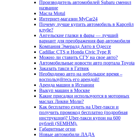
Производитель автомобилей Subaru сменил
название
Масла Motul
Интернет-магазин MyCar24
Почему лучше купить автомобиль в Карсейл
клубе?
Ангельские глазки в фары — лучший
вариант для преображения фар автомобиля
Компания Эмералд Авто в Одессе
Cadillac CTS и Honda Civic Type R
Можно ли ставить СГУ на свое авто?
Автомобильные новости авто портала Toyota
Заказать такси в Гатвик
Необходимо авто на небольшое время –
воспользуйтесь его арендой!
Аренда машин в Испании
Выкуп машин в Москве
Какие присадки используются в моторных
маслах Ликви Моли?
Как бесплатно ездить на Uber-такси и
получить промокод бесплатно (подробная
инструкция)? Uber-такси купон на 600
рублей (SEMHM).
Габаритные огни
Новые автомобили ЛАДА