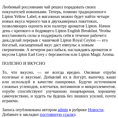
Любимый россиянами чай решил порадовать своих
покупателей новинками. Теперь, помимо традиционного
Lipton Yellow Label, в магазинах можно будет найти четыре
новых вкуса черного чая в двухкамерных пакетиках,
позволяющих оценить всю палитру ароматов Lipton. Начни
день с крепкого и бодрящего Lipton English Breakfast. Чтобы
восстановить силы и поддержать себя в течение рабочего
дня,сделай перерыв с чашечкой Lipton Royal Ceylon — его
богатый, насыщенный вкус даст импульс к новым
свершениям. А вечером расслабься, наслаждаясь ароматом и
вкусом Lipton Earl Grey с бергамотом или Lipton Magic Aroma.
ПОЛЕЗНО И ВКУСНО
То, что вкусно, — не всегда вредно. Овсяные отруби
полезные и вкусные. Добавляй их в йогурт, выпечку, каши
или используй в качестве панировки. Будучи источником
сложных углеводов, клетчатки, витаминов и микроэлементов,
отруби способствуют улучшению пищеварения, хорошему
самочувствию, и худеть ты будешь без лишних усилий, почти
играючи.
Запись опубликована автором
admin
в рубрике
Новости
.
Добавьте в закладки
постоянную ссылку
.