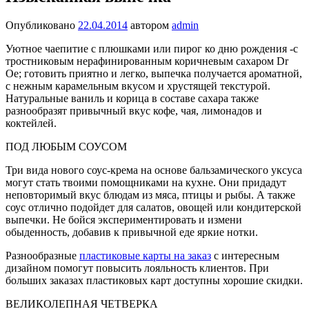
Опубликовано
22.04.2014
автором
admin
Уютное чаепитие с плюшками или пирог ко дню рождения -с
тростниковым нерафинированным коричневым сахаром Dr
Ое; готовить приятно и легко, выпечка получается ароматной,
с нежным карамельным вкусом и хрустящей текстурой.
Натуральные ваниль и корица в составе сахара также
разнообразят привычный вкус кофе, чая, лимонадов и
коктейлей.
ПОД ЛЮБЫМ СОУСОМ
Три вида нового соус-крема на основе бальзамического уксуса
могут стать твоими помощниками на кухне. Они придадут
неповторимый вкус блюдам из мяса, птицы и рыбы. А также
соус отлично подойдет для салатов, овощей или кондитерской
выпечки. Не бойся экспериментировать и измени
обыденность, добавив к привычной еде яркие нотки.
Разнообразные
пластиковые карты на заказ
с интересным
дизайном помогут повысить лояльность клиентов. При
больших заказах пластиковых карт доступны хорошие скидки.
ВЕЛИКОЛЕПНАЯ ЧЕТВЕРКА