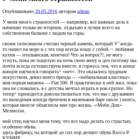
Опубликовано
20.05.2016
автором
admin
У меня много странностей — например, все важные дела я
начинаю только во вторник. отдыхаю я лучше всего на
собственном балконе с видом на горы.
своим талисманом считаю черный камень, который V’ когда-
то нашел на море и с тех пор всегда ношу с собой. ~ любимая
кухня — итальянская, конечно! Что за вопрос?!, не могу
уснуть, пока не поцелую на ночь свою жену и доч поэтому мы
почти всегда путешествуем вместе. я горжусь тем, что в конце
концов научился говорить^ «нет». Это оказалось трудным
искусством. девиз моего бренда — «небанальная классика».
моя первая машина — Fiat 500. Я практически в ней жил, пока
она не сломалась. я с детства мечтал играть в рок-группе. Но
тепер^ приходится довольствоваться тем, что мы с друзьямии
по выходным иногда бренчим в маленьком баре около ) книга,
которая многое объяснила мне про жизнь, -«Моби Дик»
Мелвилла.
мой отец научил меня тому, что все надо делать со страстью,
особенно обувь.
здесь фабрику, на которой до сих пор делают обувь Rocco P.
КУМИР