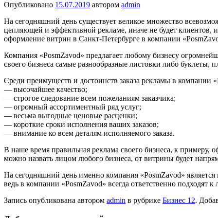
Опубликовано
15.07.2019
автором
admin
На сегодняшний день существует великое множество всевозмож
цепляющей и эффективной рекламе, иначе не будет клиентов, и би
оформление витрин в Санкт-Петербурге в компании «PosmZavod
Компания «PosmZavod» предлагает любому бизнесу огромнейший
своего бизнеса самые разнообразные листовки либо буклеты, 
Среди преимуществ и достоинств заказа рекламы в компании
— высочайшее качество;
— строгое следование всем пожеланиям заказчика;
— огромный ассортиментный ряд услуг;
— весьма выгодные ценовые расценки;
— короткие сроки исполнения ваших заказов;
— внимание ко всем деталям исполняемого заказа.
В наше время правильная реклама своего бизнеса, к примеру, 
можно назвать лицом любого бизнеса, от витрины будет напряму
На сегодняшний день именно компания «PosmZavod» является 
ведь в компании «PosmZavod» всегда ответственно подходят к 
Запись опубликована автором
admin
в рубрике
Бизнес 12
. Доба