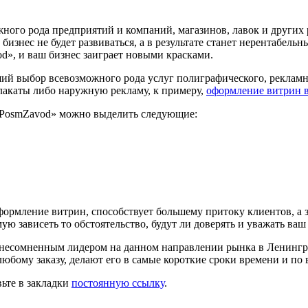
ного рода предприятий и компаний, магазинов, лавок и других 
знес не будет развиваться, а в результате станет нерентабельным
», и ваш бизнес заиграет новыми красками.
 выбор всевозможного рода услуг полиграфического, рекламног
плакаты либо наружную рекламу, к примеру,
оформление витрин в
 «PosmZavod» можно выделить следующие:
оформление витрин, способствует большему притоку клиентов, а 
ю зависеть то обстоятельство, будут ли доверять и уважать ваш
несомненным лидером на данном направлении рынка в Ленинград
любому заказу, делают его в самые короткие сроки времени и по
вьте в закладки
постоянную ссылку
.