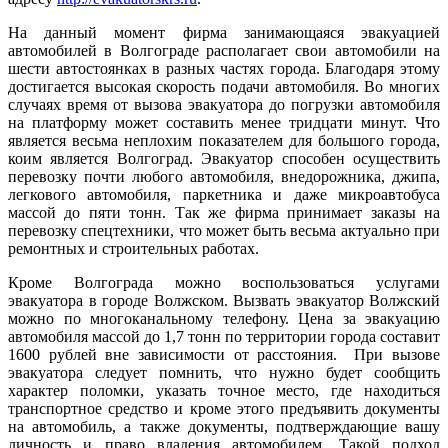
На данный момент фирма занимающаяся эвакуацией
автомобилей в Волгограде располагает свои автомобили на
шести автостоянках в разных частях города. Благодаря этому
достигается высокая скорость подачи автомобиля. Во многих
случаях время от вызова эвакуатора до погрузки автомобиля
на платформу может составить менее тридцати минут. Что
является весьма неплохим показателем для большого города,
коим является Волгоград. Эвакуатор способен осуществить
перевозку почти любого автомобиля, внедорожника, джипа,
легкового автомобиля, паркетника и даже микроавтобуса
массой до пяти тонн. Так же фирма принимает заказы на
перевозку спецтехники, что может быть весьма актуально при
ремонтных и строительных работах.
Кроме Волгограда можно воспользоваться услугами
эвакуатора в городе Волжском. Вызвать эвакуатор Волжский
можно по многоканальному телефону. Цена за эвакуацию
автомобиля массой до 1,7 тонн по территории города составит
1600 рублей вне зависимости от расстояния. При вызове
эвакуатора следует помнить, что нужно будет сообщить
характер поломки, указать точное место, где находиться
транспортное средство и кроме этого предъявить документы
на автомобиль, а также документы, подтверждающие вашу
личность и право владения автомобилем. Такой подход