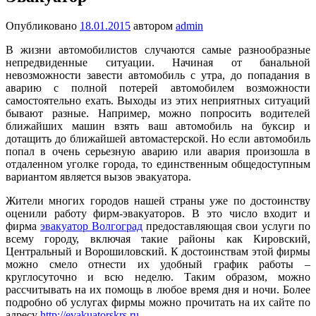
Опубликовано
18.01.2015
автором
admin
В жизни автомобилистов случаются самые разнообразные
непредвиденные ситуации. Начиная от банальной
невозможности завести автомобиль с утра, до попадания в
аварию с полной потерей автомобилем возможности
самостоятельно ехать. Выходы из этих неприятных ситуаций
бывают разные. Например, можно попросить водителей
ближайших машин взять ваш автомобиль на буксир и
дотащить до ближайшей автомастерской. Но если автомобиль
попал в очень серьезную аварию или авария произошла в
отдаленном уголке города, то единственным общедоступным
вариантом является вызов эвакуатора.
Жители многих городов нашей страны уже по достоинству
оценили работу фирм-эвакуаторов. В это число входит и
фирма
эвакуатор Волгоград
предоставляющая свои услуги по
всему городу, включая такие районы как Кировский,
Центральный и Ворошиловский. К достоинствам этой фирмы
можно смело отнести их удобный график работы –
круглосуточно и всю неделю. Таким образом, можно
рассчитывать на их помощь в любое время дня и ночи. Более
подробно об услугах фирмы можно прочитать на их сайте по
адресу
http://evakuatorskrs.ru
.