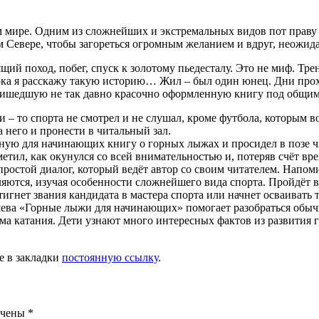
м мире. Одним из сложнейших и экстремальных видов пот праву 
м Севере, чтобы загореться огромным желанием и вдруг, неожида
щий поход, побег, спуск к золотому пьедесталу. Это не миф. Тр
а я расскажу такую историю… Жил – был один юнец. Дни проход
пришедшую не так давно красочно оформленную книгу под общи
и – то спорта не смотрел и не слушал, кроме футбола, которым во
а него и пронести в читальный зал.
ную для начинающих книгу о горных лыжах и просидел в позе чи
етил, как окунулся со всей внимательностью и, потеряв счёт вре
 простой диалог, который ведёт автор со своим читателем. Напом
ляются, изучая особенности сложнейшего вида спорта. Пройдёт в
игнет звания кандидата в мастера спорта или начнет осваивать 
яшева «Горные лыжи для начинающих» помогает разобраться обыч
ма катания. Дети узнают много интересных фактов из развития 
те в закладки
постоянную ссылку
.
ечены
*