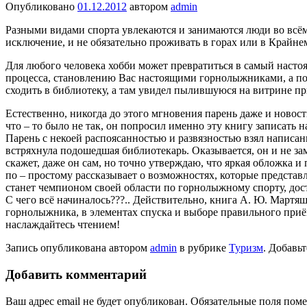
Опубликовано
01.12.2012
автором
admin
Разными видами спорта увлекаются и занимаются люди во всё
исключение, и не обязательно проживать в горах или в Крайне
Для любого человека хобби может превратиться в самый настоя
процесса, становлению Вас настоящими горнолыжниками, а пок
сходить в библиотеку, а там увидел пылившуюся на витрине 
Естественно, никогда до этого мгновения парень даже и новост
что – то было не так, он попросил именно эту книгу записать н
Парень с некоей распоясанностью и развязностью взял написан
встряхнула подошедшая библиотекарь. Оказывается, он и не зам
скажет, даже он сам, но точно утверждаю, что яркая обложка и
по – простому рассказывает о возможностях, которые представ
станет чемпионом своей области по горнолыжному спорту, дост
С чего всё начиналось???.. Действительно, книга А. Ю. Март
горнолыжника, в элементах спуска и выборе правильного приё
наслаждайтесь чтением!
Запись опубликована автором
admin
в рубрике
Туризм
. Добавь
Добавить комментарий
Ваш адрес email не будет опубликован.
Обязательные поля пом