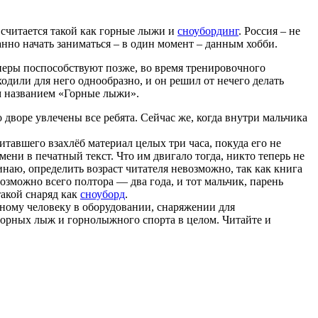
считается такой как горные лыжи и
сноубординг
. Россия – не
нно начать заниматься – в один момент – данным хобби.
енеры поспособствуют позже, во время тренировочного
или для него однообразно, и он решил от нечего делать
м названием «Горные лыжи».
 дворе увлечены все ребята. Сейчас же, когда внутри мальчика
тавшего взахлёб материал целых три часа, покуда его не
мени в печатный текст. Что им двигало тогда, никто теперь не
инаю, определить возраст читателя невозможно, так как книга
озможно всего полтора — два года, и тот мальчик, парень
такой снаряд как
сноуборд
.
ному человеку в оборудовании, снаряжении для
горных лыж и горнолыжного спорта в целом. Читайте и