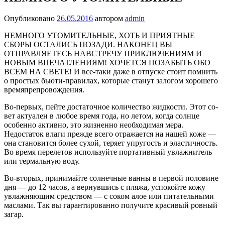
Опубликовано
26.05.2016
автором
admin
НЕМНОГО УТОМИТЕЛЬНЫЕ, ХОТЬ И ПРИЯТНЫЕ
СБОРЫ ОСТАЛИСЬ ПОЗАДИ. НАКОНЕЦ ВЫ
ОТПРАВЛЯЕТЕСЬ НА­ВСТРЕЧУ ПРИКЛЮЧЕНИЯМ И
НОВЫМ ВПЕЧАТЛЕНИЯМ! ХОЧЕТСЯ ПОЗАБЫТЬ ОБО
ВСЕМ НА СВЕТЕ! И все-таки даже в отпуске стоит помнить
о простых бьюти-правилах, кото­рые станут залогом хорошего
времяпрепровождения.
Во-первых, пейте достаточное количество жидкости. Этот со­
вет актуален в любое время года, но летом, когда солнце
особен­но активно, это жизненно необходимая мера.
Недостаток влаги прежде всего отражается на нашей коже —
она становится более сухой, теряет упругость и эластичность.
Во время перелетов ис­пользуйте портативный увлажнитель
или термальную воду.
Во-вторых, принимайте солнечные ванны в первой половине
дня — до 12 часов, а вернувшись с пляжа, успокойте кожу
увлаж­няющим средством — с соком алое или питательными
маслами. Так вы гарантированно получите красивый ровный
загар.