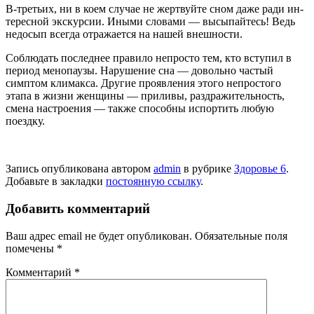
В-третьих, ни в коем случае не жертвуйте сном даже ради ин­
тересной экскурсии. Иными словами — высыпайтесь! Ведь
недо­сып всегда отражается на нашей внешности.
Соблюдать последнее правило непросто тем, кто вступил в
пе­риод менопаузы. Нарушение сна — довольно частый
симптом климакса. Другие проявления этого непростого
этапа в жиз­ни женщины — приливы, раздражительность,
смена настрое­ния — также способны испортить любую
поездку.
Запись опубликована автором
admin
в рубрике
Здоровье 6
.
Добавьте в закладки
постоянную ссылку
.
Добавить комментарий
Ваш адрес email не будет опубликован.
Обязательные поля
помечены
*
Комментарий
*