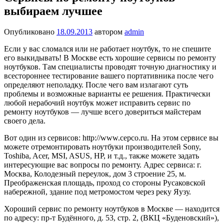
выбираем лучшее
Опубликовано
18.09.2013
автором
admin
Если у вас сломался или не работает ноутбук, то не спешите
его выкидывать! В Москве есть хорошие сервисы по ремонту
ноутбуков. Там специалисты проводят точную диагностику и
всестороннее тестирование вашего портативника после чего
определяют неполадку. После чего вам излагают суть
проблемы и возможные варианты ее решения. Практически
любой нерабочий ноутбук может исправить сервис по
ремонту ноутбуков — лучше всего довериться майстерам
своего дела.
Вот один из сервисов: http://www.cepco.ru. На этом сервисе вы
можете отремонтировать ноутбуки производителей Sony,
Toshiba, Acer, MSI, ASUS, HP, и т.д., также можете задать
интересующие вас вопросы по ремонту. Адрес сервиса: г.
Москва, Колодезный переулок, дом 3 строение 25, м.
Преображенская площадь, проход со стороны Русаковской
набережной, здание под метромостом через реку Яузу.
Хороший сервис по ремонту ноутбуков в Москве — находится
по адресу: пр-т Будённого, д. 53, стр. 2, (ВКЦ «Буденовский»),