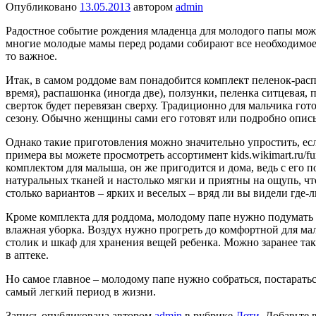
Опубликовано
13.05.2013
автором
admin
Радостное событие рождения младенца для молодого папы может
многие молодые мамы перед родами собирают все необходимое д
то важное.
Итак, в самом роддоме вам понадобится комплект пеленок-распа
время), распашонка (иногда две), ползунки, пеленка ситцевая,
сверток будет перевязан сверху. Традиционно для мальчика го
сезону. Обычно женщины сами его готовят или подробно опис
Однако такие приготовления можно значительно упростить, есл
примера вы можете просмотреть ассортимент kids.wikimart.ru/fu
комплектом для малыша, он же пригодится и дома, ведь с его 
натуральных тканей и настолько мягки и приятны на ощупь, что
столько вариантов – ярких и веселых – вряд ли вы видели где-л
Кроме комплекта для роддома, молодому папе нужно подумать и
влажная уборка. Воздух нужно прогреть до комфортной для ма
столик и шкаф для хранения вещей ребенка. Можно заранее та
в аптеке.
Но самое главное – молодому папе нужно собраться, постарат
самый легкий период в жизни.
Запись опубликована автором
admin
в рубрике
Дети
. Добавьте 