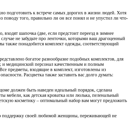
жно подготовить к встрече самых дорогих в жизни людей. Хотя
поводу того, правильно ли он все понял и не упустил ли что-
, входят шапочка (две, если предстоит переезд в зимнее
м случае не забудьте про ленточки, которыми ваш драгоценный
мамы также понадобится комплект одежды, соответствующий
редставлено богатое разнообразие подобных комплектов, для
жену, и медицинский персонал качественным и полным
Все предметы, входящие в комплект, изготовлены из
пасности. Расцветка также заставить вас долго думать:
 доме должен быть наведен идеальный порядок, сделана
ты мебели, как детская кроватка или люлька, пеленальный
 детскую косметику – оптимальный набор вам могут предложить
ннюю поддержку своей любимой женщины, переживающей не