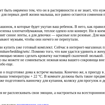
 быть омрачено тем, что он в растерянности и не знает, что ну
ля первых дней жизни малыша, все равно остаются сомнения по 
шонок, в которые будет укутан ваш ребенок. В него, как правило
 пеленка хлопчатобумажная, теплое одеяло или конверт. Ни в кое
товят синие ленты, а для девочки — красные или розовые. Для 
ывают мужьям, чтобы они ничего не перепутали.
и купить уже готовый комплект. Сейчас в интернет-магазинах п
rniture/bedding/sets/. Помимо того, что вам удастся удивить и 
помощью можно сделать кроватку настоящей сказочной люлькой. 
 вы можете не сомневаться: нежная кожа вашего сокровища вне о
ибо еще.
 о подготовке дома к встрече малыша. Конечно же, к приезду в
лыша температуры + 22 °C. В комнате должны быть такие предме
кже подготовить ванночку для купания, коляску для прогулок и
ься не расплескивать свои эмоции, а настроиться на всесторо
в закладки
постоянную ссылку
.