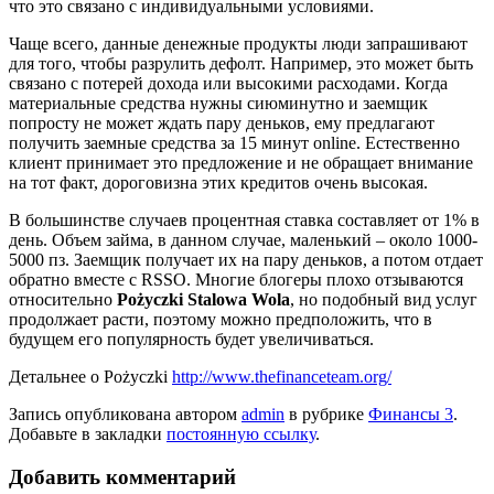
что это связано с индивидуальными условиями.
Чаще всего, данные денежные продукты люди запрашивают
для того, чтобы разрулить дефолт. Например, это может быть
связано с потерей дохода или высокими расходами. Когда
материальные средства нужны сиюминутно и заемщик
попросту не может ждать пару деньков, ему предлагают
получить заемные средства за 15 минут online. Естественно
клиент принимает это предложение и не обращает внимание
на тот факт, дороговизна этих кредитов очень высокая.
В большинстве случаев процентная ставка составляет от 1% в
день. Объем займа, в данном случае, маленький – около 1000-
5000 пз. Заемщик получает их на пару деньков, а потом отдает
обратно вместе с RSSO. Многие блогеры плохо отзываются
относительно
Pożyczki Stalowa Wola
, но подобный вид услуг
продолжает расти, поэтому можно предположить, что в
будущем его популярность будет увеличиваться.
Детальнее о Pożyczki
http://www.thefinanceteam.org/
Запись опубликована автором
admin
в рубрике
Финансы 3
.
Добавьте в закладки
постоянную ссылку
.
Добавить комментарий