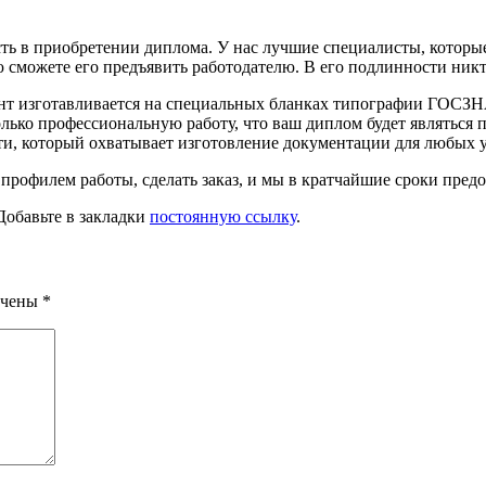
ость в приобретении диплома. У нас лучшие специалисты, котор
ю сможете его предъявить работодателю. В его подлинности ник
нт изготавливается на специальных бланках типографии ГОСЗН
только профессиональную работу, что ваш диплом будет являтьс
сти, который охватывает изготовление документации для любых
 профилем работы, сделать заказ, и мы в кратчайшие сроки пред
 Добавьте в закладки
постоянную ссылку
.
ечены
*