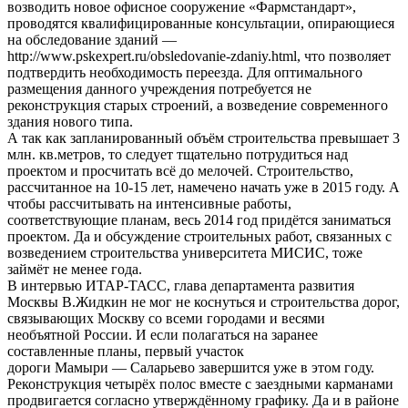
возводить новое офисное сооружение «Фармстандарт»,
проводятся квалифицированные консультации, опирающиеся
на обследование зданий —
http://www.pskexpert.ru/obsledovanie-zdaniy.html, что позволяет
подтвердить необходимость переезда. Для оптимального
размещения данного учреждения потребуется не
реконструкция старых строений, а возведение современного
здания нового типа.
А так как запланированный объём строительства превышает 3
млн. кв.метров, то следует тщательно потрудиться над
проектом и просчитать всё до мелочей. Строительство,
рассчитанное на 10-15 лет, намечено начать уже в 2015 году. А
чтобы рассчитывать на интенсивные работы,
соответствующие планам, весь 2014 год придётся заниматься
проектом. Да и обсуждение строительных работ, связанных с
возведением строительства университета МИСИС, тоже
займёт не менее года.
В интервью ИТАР-ТАСС, глава департамента развития
Москвы В.Жидкин не мог не коснуться и строительства дорог,
связывающих Москву со всеми городами и весями
необъятной России. И если полагаться на заранее
составленные планы, первый участок
дороги Мамыри — Саларьево завершится уже в этом году.
Реконструкция четырёх полос вместе с заездными карманами
продвигается согласно утверждённому графику. Да и в районе