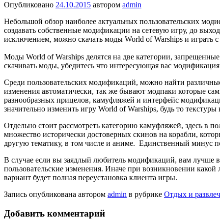
Опубликовано
24.10.2015
автором
admin
Небольшой обзор наиболее актуальных пользовательских модиф
создавать собственные модификации на сетевую игру, до выхо
исключением, можно скачать моды World of Warships и играть с
Моды World of Warships делятся на две категории, запрещенны
скачивать моды, убедитесь что интересующая вас модификация 
Среди пользовательских модификаций, можно найти различные 
изменения автоматически, так же бывают модпаки которые сами
разнообразных прицелов, камуфляжей и интерфейс модификаци
значительно изменить игру World of Warships, будь то тексту
Отдельно стоит рассмотреть категорию камуфляжей, здесь в пол
множество исторически достоверных скинов на корабли, котор
другую тематику, в том числе и аниме. Единственный минус пол
В случае если вы заядлый любитель модификаций, вам лучше в
пользовательские изменения. Иначе при возникновении какой
вариант будет полная переустановка клиента игры.
Запись опубликована автором
admin
в рубрике
Отдых и развлеч
Добавить комментарий