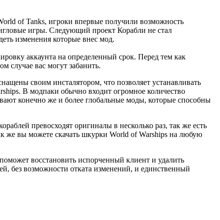
World of Tanks, игроки впервые получили возможность
ингловые игры. Следующий проект Корабли не стал
идеть изменения которые внес мод.
кировку аккаунта на определенный срок. Перед тем как
м случае вас могут забанить.
нащены своим инсталятором, что позволяет устанавливать
rships. В модпаки обычно входит огромное количество
ают конечно же и более глобальные моды, которые способны
ораблей превосходят оригиналы в несколько раз, так же есть
к же вы можете скачать шкурки World of Warships на любую
 поможет восстановить испорченный клиент и удалить
й, без возможности отката изменений, и единственный