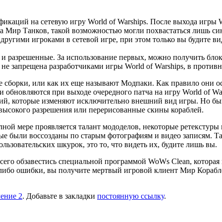
икаций на сетевую игру World of Warships. После выхода игры 
да Мир Танков, такой возможностью могли похвастаться лишь с
 другими игроками в сетевой игре, при этом только вы будите в
е и разрешенные. За использование первых, можно получить бло
не запрещена разработчиками игры World of Warships, в противно
сборки, или как их еще называют Модпаки. Как правило они ос
 обновляются при выходе очередного патча на игру World of Wa
й, которые изменяют исключительно внешний вид игры. Но быв
ры высокого разрешения или перерисованные скины кораблей.
ной мере проявляется талант мододелов, некоторые ретекстуры к
ые были воссозданы по старым фотографиям и видео записям. Та
ьзовательских шкурок, это то, что видеть их, будите лишь вы.
сего обзавестись специальной программой WoWs Clean, которая
 либо ошибки, вы получите мертвый игровой клиент Мир Корабле
ение 2
. Добавьте в закладки
постоянную ссылку
.