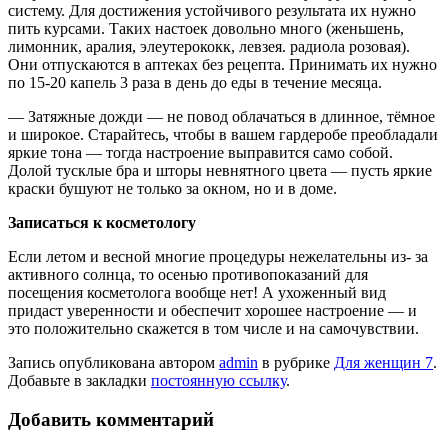
систему. Для достижения устойчивого результата их нужно
пить курсами. Таких настоек довольно много (женьшень,
лимонник, аралия, элеуте­рококк, левзея. радиола розовая).
Они отпускаются в аптеках без рецепта. При­нимать их нужно
по 15-20 капель 3 раза в день до еды в течение месяца.
— Затяжные дожди — не повод облачаться в длинное, тёмное
и широкое. Старайтесь, чтобы в вашем гардеробе преобладали
яркие тона — тогда настроение выправится само собой.
Долой тусклые бра и шторы невнятного цвета — пусть яркие
краски бушуют не только за окном, но и в доме.
Записаться к косметологу
Если летом и весной многие процедуры нежелательны из- за
активного солнца, то осенью противопоказаний для
посещения косметолога вообще нет! А ухожен­ный вид
придаст уверенности и обе­спечит хорошее настроение — и
это положительно скажется в том числе и на самочувствии.
Запись опубликована автором
admin
в рубрике
Для женщин 7
.
Добавьте в закладки
постоянную ссылку
.
Добавить комментарий