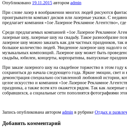
Опубликовано
19.11.2015
автором
admin
При слове лазер в воображении многих людей рисуются фантас
проигрыватели компакт дисков или лазерные указки. С недавни
предлагает компания «1ое Лазерное Рекламное Агентство», где
Среди предлагаемых компанией «1ое Лазерное Рекламное Агент
лазерные шоу, лазерные шоу на свадьбу. Такое разнообразие по
лазерное шоу можно заказать как для частных праздников, так 
большое количество людей. Увиденное лазерное шоу надолго о
музыкальных композиций. Лазерное шоу может быть проведено 
свадьбы, юбилеи, концерты, корпоративы, выпускные праздник
При заказе лазерного шоу на свадебное торжество в этом году
сохраниться до начала следующего года. Яркие эмоции, свет и
демонстрация специально составленной любовной истории, ко
целое искусство и компания «1ое Лазерное Рекламное Агентств
праздника, а также всем кто окажется рядом. Так как лазерны
собравшихся, а социальные сети пополнятся фотографиями это
Запись опубликована автором
admin
в рубрике
Отдых и развлеч
Добавить комментарий