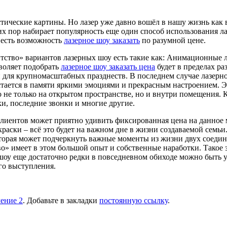
тические картины. Но лазер уже давно вошёл в нашу жизнь как
х пор набирает популярность еще один способ использования лаз
 есть возможность
лазерное шоу заказать
по разумной цене.
ство» вариантов лазерных шоу есть такие как: Анимационные л
зволяет подобрать
лазерное шоу заказать цена
будет в пределах р
и для крупномасштабных празднеств. В последнем случае лазерно
стается в памяти яркими эмоциями и прекрасным настроением. Э
не только на открытом пространстве, но и внутри помещения. К
и, последние звонки и многие другие.
 клиентов может приятно удивить фиксированная цена на данное 
 краски – всё это будет на важном дне в жизни создаваемой сем
торая может подчеркнуть важные моменты из жизни двух соеди
о» имеет в этом большой опыт и собственные наработки. Такое 
е шоу еще достаточно редки в повседневном обиходе можно быть
го выступления.
ение 2
. Добавьте в закладки
постоянную ссылку
.