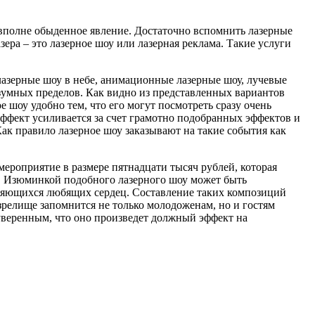
 вполне обыденное явление. Достаточно вспомнить лазерные
ера – это лазерное шоу или лазерная реклама. Такие услуги
азерные шоу в небе, анимационные лазерные шоу, лучевые
азумных пределов. Как видно из представленных вариантов
е шоу удобно тем, что его могут посмотреть сразу очень
ффект усиливается за счет грамотно подобранных эффектов и
ак правило лазерное шоу заказывают на такие события как
мероприятие в размере пятнадцати тысяч рублей, которая
ьи. Изюминкой подобного лазерного шоу может быть
няющихся любящих сердец. Составление таких композиций
зрелище запомнится не только молодоженам, но и гостям
 уверенным, что оно произведет должный эффект на