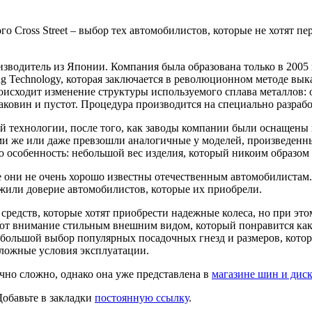
го Cross Street – выбор тех автомобилистов, которые не хотят п
оизводитель из Японии. Компания была образована только в 200
ng Technology, которая заключается в революционном методе вы
роисходит изменение структуры используемого сплава металлов:
 раковин и пустот. Процедура производится на специально разра
й технологии, после того, как заводы компании были оснащены 
кими же или даже превзошли аналогичные у моделей, произведе
 особенность: небольшой вес изделия, который никоим образом н
ие они не очень хорошо известны отечественным автомобилистам
лужили доверие автомобилистов, которые их приобрели.
средств, которые хотят приобрести надежные колеса, но при это
ют внимание стильным внешним видом, который понравится как
большой выбор популярных посадочных гнезд и размеров, котор
сложные условия эксплуатации.
точно сложно, однако она уже представлена в
магазине шин и дис
Добавьте в закладки
постоянную ссылку
.