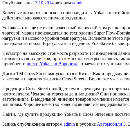
Опубликовано
13.10.2014
автором
admin
Колесные диски от японского производителя Yokatta и китайско
действительно качественную продукцию.
Yokatta – это еще не очень известный на российском рынке пр
торговой марки производится по технологии Super Flow-Formi
нагрузки и высокого уровня температуры. Вследствие этого п
поверхности обода. В результате в изделиях Yokatta не бывает
Несмотря на высокую стоимость разработки и внедрения данно
стоимость своих дисков, при этом их параметры остались та
приобрести
диски Yokatta в Воронеже
, отмечают их уникальную
Диски ТМ Cross Street выпускаются в Китае. Как и предыдущ
качества и надежности диски Cross Street в Воронеже уже зас
Продукция Cross Street подойдет тем владельцам транспортных 
изготовителя. Чем же интересны данные диски? Они привлека
автотюнинга. В модельной линейке товаров компании имеется 
машинам. Хорошее качество колес позволяет им выдерживать 
Найти, где купить продукцию Yokatta и Cross Street еще доста
Запись опубликована автором
admin
в рубрике
Автомобили 3
. 