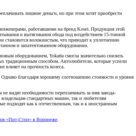
ереплачивать лишние деньги, но при этом хотят приобрести
5 инженерами, работавшими на бренд Kosei. Продукция этой
катывания и вытягивания обода под воздействием 15-тонной
 он становится волокнистым, что приводит к уплотнению
ботанном и запатентованном оборудовании.
новым оборудованием, Yokatta смогла значительно снизить
нных традиционным способом. Автолюбители, которые успели
е влияет на прочность колеса.
. Однако благодаря хорошему соотношению стоимости и уровня
м не видят необходимости переплачивать за имя завода-
 владельцам стандартных машин, так и любителям
ые подходят как к отечественным, так и к иностранным
ков «Пит-Стоп» в Воронеже
.