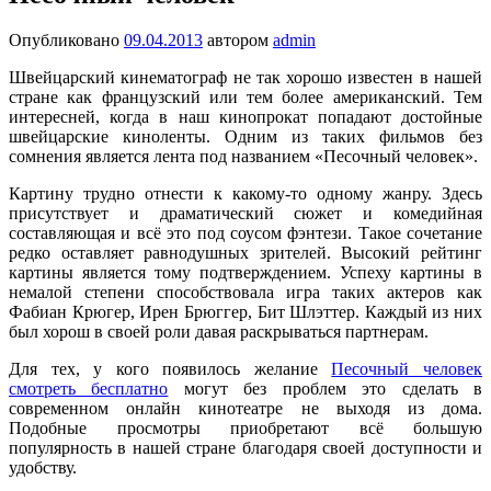
Опубликовано
09.04.2013
автором
admin
Швейцарский кинематограф не так хорошо известен в нашей
стране как французский или тем более американский. Тем
интересней, когда в наш кинопрокат попадают достойные
швейцарские киноленты. Одним из таких фильмов без
сомнения является лента под названием «Песочный человек».
Картину трудно отнести к какому-то одному жанру. Здесь
присутствует и драматический сюжет и комедийная
составляющая и всё это под соусом фэнтези. Такое сочетание
редко оставляет равнодушных зрителей. Высокий рейтинг
картины является тому подтверждением. Успеху картины в
немалой степени способствовала игра таких актеров как
Фабиан Крюгер, Ирен Брюггер, Бит Шлэттер. Каждый из них
был хорош в своей роли давая раскрываться партнерам.
Для тех, у кого появилось желание
Песочный человек
смотреть бесплатно
могут без проблем это сделать в
современном онлайн кинотеатре не выходя из дома.
Подобные просмотры приобретают всё большую
популярность в нашей стране благодаря своей доступности и
удобству.