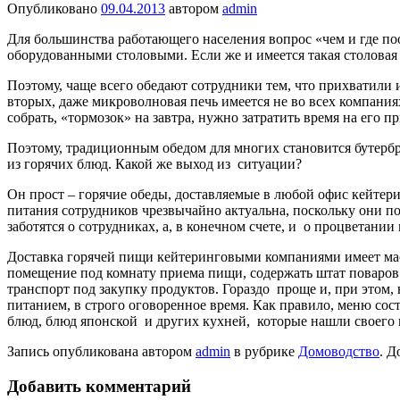
Опубликовано
09.04.2013
автором
admin
Для большинства работающего населения вопрос «чем и где пооб
оборудованными столовыми. Если же и имеется такая столовая 
Поэтому, чаще всего обедают сотрудники тем, что прихватили 
вторых, даже микроволновая печь имеется не во всех компаниях, 
собрать, «тормозок» на завтра, нужно затратить время на его п
Поэтому, традиционным обедом для многих становится бутерброд
из горячих блюд. Какой же выход из ситуации?
Он прост – горячие обеды, доставляемые в любой офис кейтер
питания сотрудников чрезвычайно актуальна, поскольку они по
заботятся о сотрудниках, а, в конечном счете, и о процветан
Доставка горячей пищи кейтеринговыми компаниями имеет масс
помещение под комнату приема пищи, содержать штат поваров
транспорт под закупку продуктов. Гораздо проще и, при этом,
питанием, в строго оговоренное время. Как правило, меню сос
блюд, блюд японской и других кухней, которые нашли своего 
Запись опубликована автором
admin
в рубрике
Домоводство
. Д
Добавить комментарий