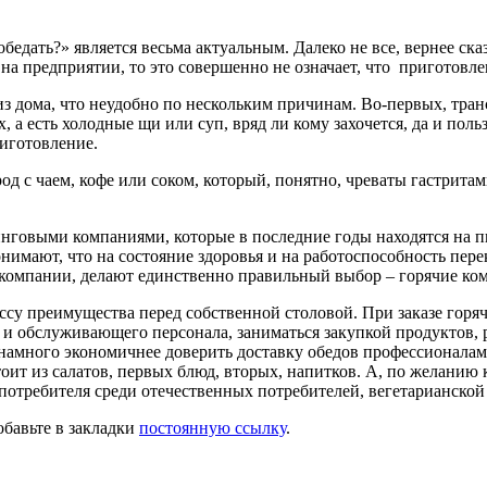
едать?» является весьма актуальным. Далеко не все, вернее ска
на предприятии, то это совершенно не означает, что приготовл
из дома, что неудобно по нескольким причинам. Во-первых, тран
а есть холодные щи или суп, вряд ли кому захочется, да и пользы
риготовление.
 с чаем, кофе или соком, который, понятно, чреваты гастритами
инговыми компаниями, которые в последние годы находятся на 
нимают, что на состояние здоровья и на работоспособность пере
ии компании, делают единственно правильный выбор – горячие ко
у преимущества перед собственной столовой. При заказе горяч
 и обслуживающего персонала, заниматься закупкой продуктов,
 намного экономичнее доверить доставку обедов профессионалам
тоит из салатов, первых блюд, вторых, напитков. А, по желанию
потребителя среди отечественных потребителей, вегетарианской
обавьте в закладки
постоянную ссылку
.