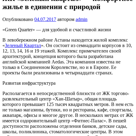
жилье в единении с природой
Опубликовано
04.07.2017
автором
admin
«Green Quarter» — для удобной и счастливой жизни
В левобережном районе Астаны находится жилой комплекс
«
Зеленый Квартал
». Он состоит из семнадцати корпусов в 10,
12, 13, 14, 16 и 19 этажей. Комплекс примечателен своей
архитектурой, концепция которого была разработана
английской компанией Aedas. Эта компания известна не
только в Соединенном Королевстве, но и в Европе. Ее
проекты были реализованы в четырнадцати странах.
Развитая инфраструктура
Располагается в непосредственной близости от ЖК торгово-
развлекательный центр «Хан-Шатыр», общая площадь
которого превышает 125 тысяч квадратных метров. В нем есть
не только магазины, бутики, но и рестораны, кафе, спортзалы,
аквапарк, офисы и многое другое. В нескольких метрах от ЖК
имеется оздоровительный центр «Фитнес-Палас». В пешей
доступности расположены отделения банков, детские сады,
школы, поликлиника, стоматологические центры. В этом