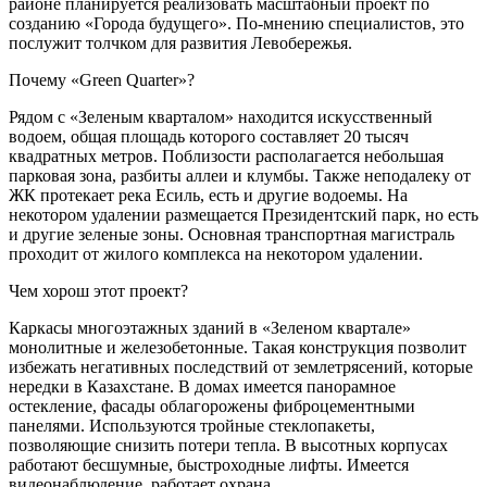
районе планируется реализовать масштабный проект по
созданию «Города будущего». По-мнению специалистов, это
послужит толчком для развития Левобережья.
Почему «Green Quarter»?
Рядом с «Зеленым кварталом» находится искусственный
водоем, общая площадь которого составляет 20 тысяч
квадратных метров. Поблизости располагается небольшая
парковая зона, разбиты аллеи и клумбы. Также неподалеку от
ЖК протекает река Есиль, есть и другие водоемы. На
некотором удалении размещается Президентский парк, но есть
и другие зеленые зоны. Основная транспортная магистраль
проходит от жилого комплекса на некотором удалении.
Чем хорош этот проект?
Каркасы многоэтажных зданий в «Зеленом квартале»
монолитные и железобетонные. Такая конструкция позволит
избежать негативных последствий от землетрясений, которые
нередки в Казахстане. В домах имеется панорамное
остекление, фасады облагорожены фиброцементными
панелями. Используются тройные стеклопакеты,
позволяющие снизить потери тепла. В высотных корпусах
работают бесшумные, быстроходные лифты. Имеется
видеонаблюдение, работает охрана.