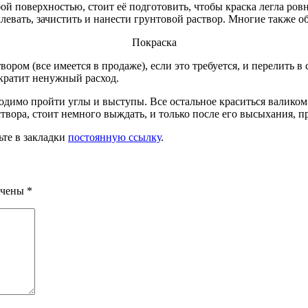
й поверхностью, стоит её подготовить, чтобы краска легла ровн
клевать, зачистить и нанести грунтовой раствор. Многие также
Покраска
вором (все имеется в продаже), если это требуется, и перелить в
кратит ненужный расход.
одимо пройти углы и выступы. Все остальное краситься валиком
вора, стоит немного выждать, и только после его высыхания, п
ьте в закладки
постоянную ссылку
.
ечены
*