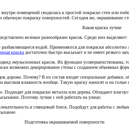
 внутри помещений сводилась к простой покраске стен или побе
 обычную покраску поверхностей. Сегодня же, окрашивание стен
Какая краска лучше
едставлено великое разнообразие красок. Среди них выделяют:
 разбавляющиеся водой. Применяются для покраски абсолютно 
нная краска
достаточно быстро высыхает и не имеет резкого зап
двид эмульсионных красок. Их функции усовершенствованы, то
раски возможно декорирование стены с созданием объемных фор
док дороже. Почему? В их состав входят специальные добавки,
 высокая влажность вообще. Такую краску наносят и на голые ст
. Подходят для покраски металла или дерева. Обладают влагоус
ысыхание. Поэтому лучше с ней работать на улице;
екательность и глянцевый блеск. Подойдут для работы с любым
сыхание.
Подготовка окрашиваемой поверхности