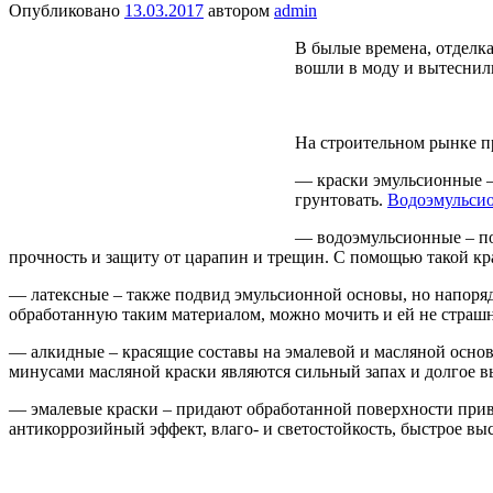
Опубликовано
13.03.2017
автором
admin
В былые времена, отделка
вошли в моду и вытеснили
На строительном рынке пр
— краски эмульсионные –
грунтовать.
Водоэмульсио
— водоэмульсионные – по
прочность и защиту от царапин и трещин. С помощью такой к
— латексные – также подвид эмульсионной основы, но напоря
обработанную таким материалом, можно мочить и ей не страшна
— алкидные – красящие составы на эмалевой и масляной основе
минусами масляной краски являются сильный запах и долгое в
— эмалевые краски – придают обработанной поверхности привл
антикоррозийный эффект, влаго- и светостойкость, быстрое вы