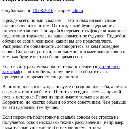
Опубликовано
10.08.2016
автором
admin
Прежде всего пойми: свадьба — это только начало, самое
главное случится по­том. От того, какой будет церемония,
ничего не зави­сит. Постарайся переместить фокус внимания с
подготов­ки торжества на ваше сов­местное будущее. Подробно
обсуди со своим женихом, каким вы его представляете.
Распределите обязанности, договоритесь, за кем послед­нее
слово. Составьте устный, а, возможно, письменный до­говор о
том, как будете вести себя во время ссор.
Если в силу различных обстоятельств требуется
установить
тахограф
на автомобиль, то лучше всего обратиться к
проверенным временем специалистам.
Вспомни, для кого вы орга­низуете праздник: для себя, а не для
его мамы или твоей тети. Пытаться угодить всем — прямой
путь к исте­рике. Решения принимаете только вы двое.
Корректно, но жестко объяви об этом советчикам. Чем раньше
ты это сделаешь, тем лучше.
Если пережить подготовку к свадьбе совсем без стресса не
получается, освой нес­колько техник расслабления (например,
дыхательные упражнения) и находи время, чтобы