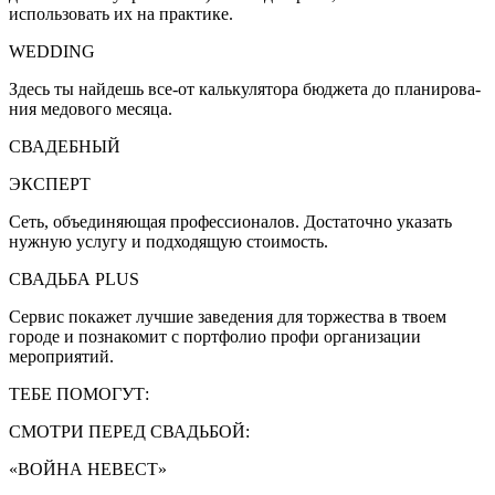
использовать их на практике.
WEDDING
Здесь ты най­дешь все-от калькулятора бюджета до планирова­
ния медового месяца.
СВАДЕБНЫЙ
ЭКСПЕРТ
Сеть, объеди­няющая про­фессионалов. Достаточно указать
нуж­ную услугу и подходящую стоимость.
СВАДЬБА PLUS
Сервис пока­жет лучшие заведения для торжества в твоем
горо­де и познако­мит с порт­фолио профи организации
мероприятий.
ТЕБЕ ПОМОГУТ:
СМОТРИ ПЕРЕД СВАДЬБОЙ:
«ВОЙНА НЕВЕСТ»