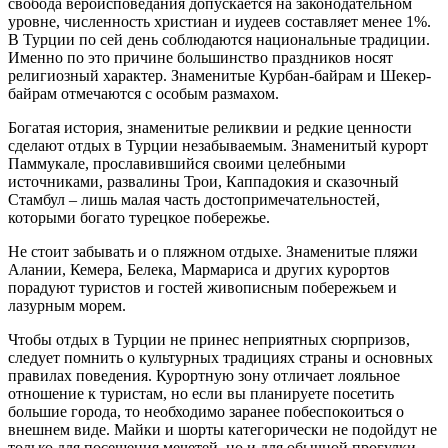
свобода вероисповедания допускается на законодательном
уровне, численность христиан и иудеев составляет менее 1%.
В Турции по сей день соблюдаются национальные традиции.
Именно по это причине большинство праздников носят
религиозный характер. Знаменитые Курбан-байрам и Шекер-
байрам отмечаются с особым размахом.
Богатая история, знаменитые реликвии и редкие ценности
сделают отдых в Турции незабываемым. Знаменитый курорт
Паммукале, прославившийся своими целебными
источниками, развалины Трои, Каппадокия и сказочный
Стамбул – лишь малая часть достопримечательностей,
которыми богато турецкое побережье.
Не стоит забывать и о пляжном отдыхе. Знаменитые пляжи
Алании, Кемера, Белека, Мармариса и других курортов
порадуют туристов и гостей живописным побережьем и
лазурным морем.
Чтобы отдых в Турции не принес неприятных сюрпризов,
следует помнить о культурных традициях страны и основных
правилах поведения. Курортную зону отличает лояльное
отношение к туристам, но если вы планируете посетить
большие города, то необходимо заранее побеспокоиться о
внешнем виде. Майки и шорты категорически не подойдут не
только для посещения мечетей, но и для обычной прогулки.