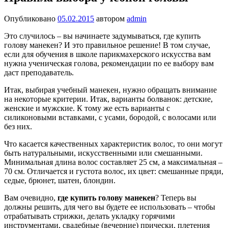
Опубликовано
05.02.2015
автором
admin
Это случилось – вы начинаете задумываться, где купить
голову манекен? И это правильное решение! В том случае,
если для обучения в школе парикмахерского искусства вам
нужна ученическая голова, рекомендации по ее выбору вам
даст преподаватель.
Итак, выбирая учебный манекен, нужно обращать внимание
на некоторые критерии. Итак, варианты болванок: детские,
женские и мужские. К тому же есть варианты с
силиконовыми вставками, с усами, бородой, с волосами или
без них.
Что касается качественных характеристик волос, то они могут
быть натуральными, искусственными или смешанными.
Минимальная длина волос составляет 25 см, а максимальная –
70 см. Отличается и густота волос, их цвет: смешанные пряди,
седые, брюнет, шатен, блондин.
Вам очевидно,
где купить голову манекен
? Теперь вы
должны решить, для чего вы будете ее использовать – чтобы
отрабатывать стрижки, делать укладку горячими
инструментами, свадебные (вечерние) прически, плетения