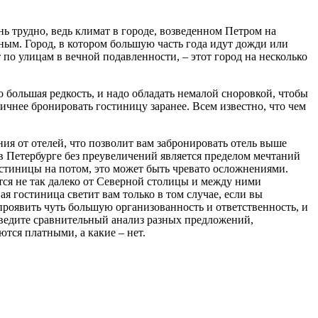
нь трудно, ведь климат в городе, возведенном Петром на
нным. Город, в котором большую часть года идут дожди или
т по улицам в вечной подавленности, – этот город на несколько
о большая редкость, и надо обладать немалой сноровкой, чтобы
ичнее бронировать гостиницу заранее. Всем известно, что чем
ия от отелей, что позволит вам забронировать отель выше
а в Петербурге без преувеличений является пределом мечтаний
остиницы на потом, это может быть чревато осложнениями.
тся не так далеко от Северной столицы и между ними
ая гостиница светит вам только в том случае, если вы
ы проявить чуть большую организованность и ответственность, и
оведите сравнительный анализ разных предложений,
ются платными, а какие – нет.