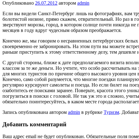
Опубликовано
26.07.2012
автором
admin
Если вы видели Санкт-Петербург лишь на фотографиях, вам труд
болотистой низине, прямо скажем, отвратительный. Но раз в го
зверствуют морозы, город, в котором солнце почти никогда не п
месяцев в году вдруг чудесным образом преображается.
Конечно же, мы говорим о несравненных петербургских белых
своевременно ее забронировать. На этом пути вы можете встре
раньше приступить к этому ответственному делу, тем дешевле 
С другой стороны, ближе к дате предполагаемого визита вполн
классом за те же деньги. Но учтите, что особо рассчитывать н
для многих туристов по причине общего высокого уровня цен 
Конечно, само собой разумеется, что многие поездки планирую
регулярно курсируют самолеты и поезда. Но если билет на поезд
озаботитесь ее поисками заранее. Поверьте, красота этого уни
погрузиться в поиски с головой. Не так уж это и сложно, учи
обязательно поинтересуйтесь, в каком месте города располагае
Запись опубликована автором
admin
в рубрике
Туризм
. Добавь
Добавить комментарий
Ваш адрес email не будет опубликован.
Обязательные поля пом