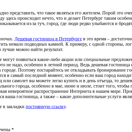
но представить, что такое являться его жителем. Порой это оче
ду здесь происходит нечто, что и делает Петербург таким особе
оказывается из-за туч, город, где люди редко улыбаются и бродя
 ночах.
Дешевая гостиница в Петербурге
в это время – достаточн
тить немало подводных камней. К примеру, с одной стороны, лог
и лучше можно найти результат.
е могут появиться какие-либо акции или специальные предложен
а это не надо, особенно в летний период. Ведь дешевая гостиниц
в городе. Поэтому постарайтесь не откладывать бронирование г
тся в самый последний момент, особенно если ваш город находи
 или самолет вы можете легко купить и в день отъезда, то дешев
кального города, особенно в мае, июне и июле, стоит того, чтоб
тывая невероятное распространение Интернета в нашем мире. Пр
тся ваша гостиница, а также – какие дополнительные услуги явля
те в закладки
постоянную ссылку
.
ечены
*