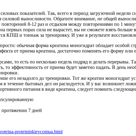
силовых показателей. Так, всего в период загрузочной недели 
 силовой выносливости. Обратите внимание, не общей вынослив
не повторений 8-12 раз и отдыхом между повторениями по 1 мин
ь на первых порах сила не вырастет, вы не сможете взять больш
ся КПШ и тоннаж за тренировку. И уже в результате восстановлен
 просто: обычная форма креатина моногидрат обладает особой ст
фекта от приема креатина, достаточно поменять его форму или ее
рсами, то есть по несколько недель подряд и делать перерывы. Та
ь, то эффективность от приема будет заметно падать. В день не
енировки.
ение его незадолго до тренировки. Тот же креатин моногидрат ус
м в течение бытовых дел он расходуется. И у вас возникнет ложн
ортивного питания в виде креатина, следует помнить следующее
капсулированную
на протяжении 7 дней
proteina-proteininkievcomua.html