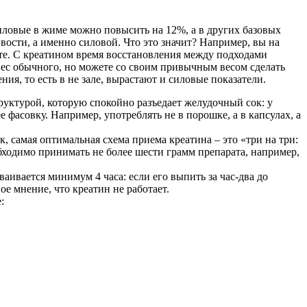
силовые в жиме можно повысить на 12%, а в других базовых
ости, а именно силовой. Что это значит? Например, вы на
уте. С креатином время восстановления между подходами
е вес обычного, но можете со своим привычным весом сделать
ия, то есть в не зале, вырастают и силовые показатели.
руктурой, которую спокойно разъедает желудочный сок: у
 фасовку. Например, употреблять не в порошке, а в капсулах, а
к, самая оптимальная схема приема креатина – это «три на три:
обходимо принимать не более шести грамм препарата, например,
ваивается минимум 4 часа: если его выпить за час-два до
ое мнение, что креатин не работает.
: