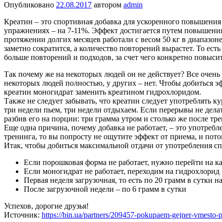
Опубликовано
22.08.2017
автором
admin
Креатин – это спортивная добавка для ускоренного повышения 
упражнениях – на 7-11%. Эффект достигается путем повышения
протяжении долгих месяцев работали с весом 50 кг в диапазо
заметно сократится, а количество повторений вырастет. То ест
больше повторений и подходов, за счет чего конкретно повысит
Так почему же на некоторых людей он не действует? Все очень
некоторых людей полностью, у других – нет. Чтобы добиться эф
креатин моногидрат заменить креатином гидрохлоридом.
Также не следует забывать, что креатин следует употреблять ку
три недели пьем, три недели отдыхаем. Если перерывы не делат
разбив его на порции: три грамма утром и столько же после тр
Еще одна причина, почему добавка не работает, – это употребл
тренинга, то вы попросту не ощутите эффект от приема, и пото
Итак, чтобы добиться максимальной отдачи от употребления сп
Если порошковая форма не работает, нужно перейти на 
Если моногидрат не работает, переходим на гидрохлорид
Первая неделя загрузочная, то есть по 20 грамм в сутки 
После загрузочной недели – по 6 грамм в сутки
Успехов, дорогие друзья!
Источник:
https://bin.ua/partners/209457-pokupaem-gejner-vmesto-