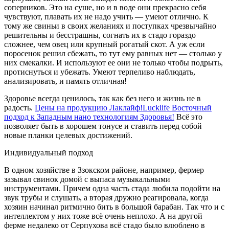
соперников. Это на суше, но и в воде они прекрасно себя
чувствуют, плавать их не надо учить — умеют отлично. К
тому же сви­ньи в своих желаниях и поступках чрезвычайно
решительны и бесстрашны, согнать их в стадо гораздо
сложнее, чем овец или крупный рогатый скот. А уж если
поросенок решил сбежать, то тут ему равных нет — столько у
них смекалки. И используют ее они не только чтобы подрыть,
про­тиснуться и убежать. Умеют терпеливо наблюдать,
анализировать, и память отличная!
Здоровье всегда ценилось, так как без него и жизнь не в
радость.
Цены на продукцию Лаклайф!Lucklife Восточный
подход к Западным нано технологиям Здоровья!
Всё это
позволяет быть в хорошем тонусе и ставить перед собой
новые планки целевых достижений.
Индивидуальный подход
В одном хозяйстве в Ззокском районе, например, фермер
зазывал свинок домой с выпаса музы­кальными
инструментами. Причем одна часть стада любила подойти на
звук трубы и слушать, а вторая дружно реагировала, когда
хозяин начи­нал ритмично бить в большой барабан. Так что и с
интеллектом у них тоже всё очень неплохо. А на другой
ферме недалеко от Серпухова всё стадо было влюблено в