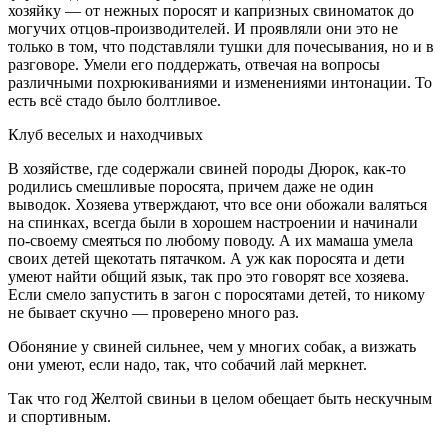
хозяйку — от нежных поросят и капризных свиноматок до
могучих отцов-производителей. И проявляли они это не
только в том, что подставляли тушки для почесывания, но и в
разговоре. Умели его поддержать, отвечая на вопросы
различными похрюкиваниями и изменениями интонации. То
есть всё стадо было болтливое.
Клуб веселых и находчивых
В хозяйстве, где содержали свиней породы Дюрок, как-то
родились смешливые поросята, причем даже не один
выводок. Хозяева утверж­дают, что все они обожали валяться
на спинках, всегда были в хорошем настроении и начинали
по-своему смеяться по любому поводу. А их мама­ша умела
своих детей щекотать пятачком. А уж как поросята и дети
умеют найти общий язык, так про это говорят все хозяева.
Если смело запустить в загон с поросятами детей, то никому
не бывает скучно — проверено много раз.
Обоняние у свиней сильнее, чем у многих собак, а визжать
они умеют, если надо, так, что собачий лай меркнет.
Так что год Желтой свиньи в целом обещает быть нескучным
и спортивным.