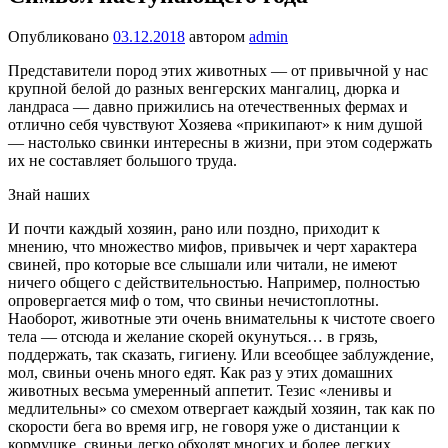
Опубликовано
03.12.2018
автором
admin
Представители пород этих животных — от привычной у нас
крупной белой до разных венгерских манга­лиц, дюрка и
ландраса — давно прижились на отече­ственных фермах и
отлич­но себя чувствуют Хозяева «прикипают» к ним душой
— настолько свинки инте­ресны в жизни, при этом содержать
их не составляет большого труда.
Знай наших
И почти каждый хозяин, рано или поздно, прихо­дит к
мнению, что множество мифов, привычек и черт характера
свиней, про которые все слышали или читали, не имеют
ничего общего с действи­тельностью. Например, полностью
опровергается миф о том, что свиньи нечистоплотны.
Наоборот, животные эти очень внимательны к чистоте сво­его
тела — отсюда и желание скорей окунуться… в грязь,
поддержать, так сказать, гигиену. Или всеобщее заблуждение,
мол, свиньи очень много едят. Как раз у этих домашних
животных весьма умеренный аппетит. Тезис «ленивы и
медлитель­ны» со смехом отвергает каждый хозяин, так как по
скорости бега во время игр, не говоря уже о дистанции к
кормушке, свиньи легко обходят многих и более легких