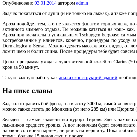
Опубликовано
03.01.2014
автором
admin
Задача: покататься от души (и не только на лыжах), а также п
Ароза подойдет тем, кто не является фанатом горных лыж, но о
активного зимнего отдыха. Ты можешь кататься на кош» ках, 
Ароза при мечательна уникальным Tschuggcn bсrgoasc са мым
востребованные у клиентов, конечно, процедуры по уходу за
Dermalogica и Sensai. Можно сделать массаж всех видов, от л
ломит шею и болит спина. После процедуры тебе будет совсем 
Цены: программа ухода за чувствительной кожей от Clarins (50
крон за 50 минут.
Такую важную работу как
анализ конструкций зданий
необходи
На пике славы
Задача: отправить бойфренда на высоту 3000 м, самой «навостр
можно также лететь до Мюнхена (от него 285 км) или Цюриха (
Зельдеи — самый знаменитый курорт Тироля. Здесь находятс
лыжников среднего уровня. А вот новичкам будет сложновато. Д
наравне со своим парнем, не рвись на вершину. Пока любимы
термы, больше 15 видов саун и прочее.