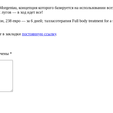
Morgentau, концепция которого базируется на использовании вс
 лугов — в ход идет все!
н, 238 евро — за 6 дней; талласотерапия Full body treatment for a
те в закладки
постоянную ссылку
.
ечены
*