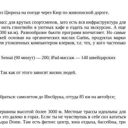
: из Цюриха на поезде через Кюр по живописной дороге.
расс для крутых спортсменов, зато есть вся инфраструктура для
, нить глинтвейн в уютных кафе и ездить на экскурсии.
А еще
00 кв.м). Разнообразие бьюти программ впечатляет. Но самые
жей основан на органических маслах Garins, продуктах марки
я утомленных компьютером клерков, т.е. тех, у кого частенько
; Sensai (90 минут) — 200; iPad-массаж — 140 швейцарских
ак как от этого зависят жизни людей.
раться: самолетом до Инсбрука, оттуда 85 км на автобусе;
вершины высотой более 3000 м. Местные трассы идеальны для
это далеко в горах. Если ты не чувствуешь в себе сил кататься
ua Dome. Там есть фитнес центр, зона отдыха, бассейны, три