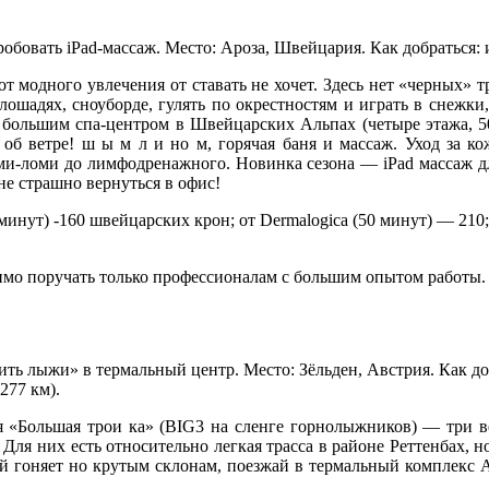
опробовать iPad-массаж. Место: Ароза, Швейцария. Как добраться
т модного увлечения от ставать не хочет. Здесь нет «черных» т
лошадях, сноуборде, гулять по окрестностям и играть в снежки
 большим спа-центром в Швейцарских Альпах (четыре этажа, 50
 об ветре! ш ы м л и но м, горячая баня и массаж. Уход за ко
оми-ломи до лимфодренажного. Новинка сезона — iPad массаж дл
не страшно вернуться в офис!
 минут) -160 швейцарских крон; от Dermalogica (50 минут) — 210
мо поручать только профессионалам с большим опытом работы. Т
ить лыжи» в термальный центр. Место: Зёльден, Австрия. Как доб
277 км).
я «Большая трои ка» (BIG3 на сленге горнолыжников) — три 
ля них есть относительно легкая трасса в районе Реттенбах, но 
й гоняет но крутым склонам, поезжай в термальный комплекс Aq