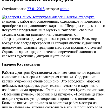
Опубликовано
23.01.2015
автором
admin
Галереи Санкт-Петербурга
знакомят с работами современных художников и позволяют
приобрести понравившиеся картины. Шедевры современного
искусства представлены в музеях и галереях Северной
столицы самыми разными направлениями: от
абстракционизма до модернизма и романтизма. Ведь мир
вокруг нас всегда прекрасен! И сегодня многие художники
продолжают славные традиции мастеров прошлых столетий.
Одним из ярких представителей современной живописи
является художник Дмитрий Кустанович.
Галерея Кустановича
Работы Дмитрия Кустановича отличает своя неповторимая
живописная манера и характерная техника. Содержание
картин художника очень обширно. Это городской, морской
пейзажи, натюрморты, религиозная тематика и картины с
изображениями природы. От таких полотен Кустоновича как,
«Весенний ручей», «Бабочки над прудом», «Полевые цветы»
исходит чувство умиротворения и приятного волнения.
Большое внимание привлекла выставка работ мастера из
цикла «Деревья», которая состоялась в конце прошлого года.