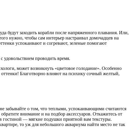
да будут заходить корабли по­сле напряженного плавания. Или,
того нужно, чтобы сам ин­терьер настраивал домочадцев на
 оттенки успокаивают и согревают, зеленые помогают
с удовольствием проводить время.
сихологи, может возник­нуть «цветовое голодание». Особенно
оттенки! Бла­готворно влияют на психику соч­ный желтый,
, не забывайте о том, что теплыми, успокаивающими считаются
обратите вни­мание и на подбор аксессуаров. Откажитесь от
а в гости­ной — мягкие подушки приятной вам текстуры.
артире, то уж для небольшого аквариу­ма найти место не так