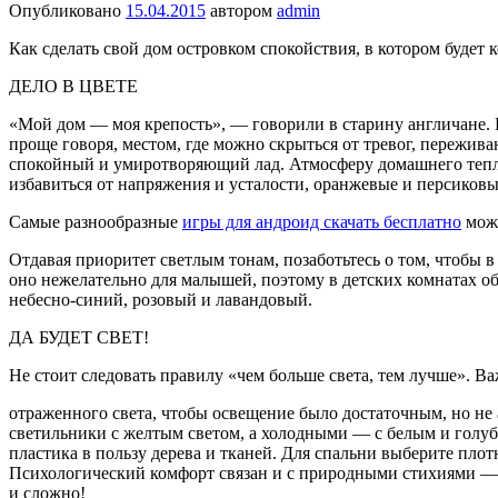
Опубликовано
15.04.2015
автором
admin
Как сделать свой дом островком спокойствия, в котором будет
ДЕЛО В ЦВЕТЕ
«Мой дом — моя крепость», — говорили в старину англичане. В
проще говоря, местом, где можно скрыться от тревог, пере­жив
спокойный и умиротворяю­щий лад. Атмосферу домашне­го тепла
избавиться от напряжения и усталости, оранжевые и перси­ко
Самые разнообразные
игры для андроид скачать бесплатно
можн
Отдавая приоритет светлым то­нам, позаботьтесь о том, чтобы в
оно нежелательно для малышей, поэтому в детских комнатах о
небесно-синий, ро­зовый и лавандовый.
ДА БУДЕТ СВЕТ!
Не стоит следовать правилу «чем больше света, тем лучше». В
отраженного света, чтобы ос­вещение было достаточным, но не 
светильники с жел­тым светом, а холодными — с белым и голуб
пластика в поль­зу дерева и тканей. Для спальни выберите пл
Психологический комфорт связан и с природны­ми стихиями — и
и сложно!