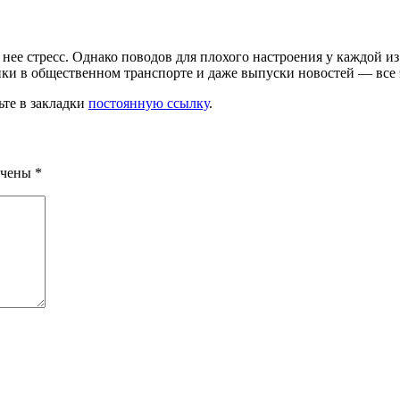
 нее стресс. Однако по­водов для плохого настроения у каждой и
и в обществен­ном транспорте и даже выпуски новостей — все эт
ьте в закладки
постоянную ссылку
.
ечены
*