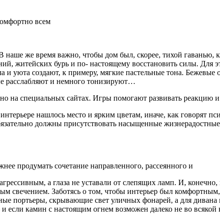
 комфортно всем
 наше же время важно, чтобы дом был, скорее, тихой гаванью, ку
аний, житейских бурь и по- настоящему восстановить силы. Для э
 и уюта создают, к при­меру, мягкие пастельные тона. Бежевые
вые расслабляют и немного тонизируют…
о на специальных сайтах. Игры помогают развивать реакцию и 
 интерьере нашлось место и ярким цветам, иначе, как гово­рят п
бязательно должны присутствовать насыщенные жизнерадостные 
ажнее продумать сочетание направленного, рассеянного и
агрессивным, а глаза не уставали от слепящих ламп. И, конечно
ым свечением. Заботясь о том, чтобы интерьер был комфортным, 
отные портьеры, скрывающие свет уличных фо­нарей, а для диван
 если камин с настоящим огнем возможен далеко не во всякой кв