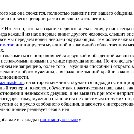
ого как она сложится, полностью зависит итог вашего общения.
зависит и весь сценарий развития ваших отношений.
 Известно, что на создание первого впечатления, у нас всегда 
огда каждый из нас впервые видит другого человека, слышит впе
все мы передаем волей-неволей окружающим. Тем более важны вс
комство
инициируется мужчиной в каком-либо общественном мест
х.
и познакомиться с понравившейся девушкой в обыденной жизни 
о незнакомыми людьми на улице присуща многим. Но что делать 
о никем не запрещено, более того – мужчина способный открыто 
ое желание любого мужчины, а выражение эмоций крайне важно к
олноценности.
laznmaster.ru
, на котором мужчины обучаются подходить, иниции
ный тренер и психолог, обучает как практическим навыкам в та
отношении незнакомых девушек, и не вызвать при этом неприяти
лагодаря этому, мужчина становится независимым от чужих сте
 пустив ее в русло свободного общения, знакомств с интересую
льно полнее реализует себя в ней.
Добавьте в закладки
постоянную ссылку
.