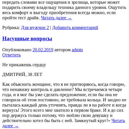
передать словами все ощущения и зрелища, которые может
подарить своему владельцу техника данного уровня. Ощутить
весь комфорт и выгоду приобретения всегда можно, если
пройти тест драйв.
Читать далее
→
Рубрика:
Для мужчин 2
|
Добавить комментарий
Насущные вопросы
Опубликовано
20.02.2019
автором
admin
Ответить
Не прикажешь сердцу
ДМИТРИЙ, 38 ЛЕТ
Как объяснить женщине, что я не при­творяюсь, когда говорю,
что ненавижу контроль и давление? Мы встреча­емся четыре
года, и я мог бы уже сделать предложение, если бы она не
говорила об этом постоянно, не требовала кольца. И заодно не
пы­талась каждый день уточнять, правда ли я на работе и когда
вернусь! Этого всего мне хватило в первом браке. И я до сих
пор держусь только потому, что люблю свою девушку и
действитель­но хотел бы быть с ней. Замкнутый круг!»
Читать
далее
→