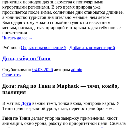
приятных периодов для знакомства с популярными
курортными регионами. В это время природа уже
просыпается после зимы, солнечные дни становятся длиннее,
а количество туристов значительно меньше, чем летом.
Благодаря этому можно спокойно гулять по известным
местам, наслаждаться природой и открывать для себя новые
впечатления.
Читать далее
→
Рубрика:
Отдых и развлечение 5
|
Добавить комментарий
Дота, гайд по Тини
Опубликовано
04.03.2026
автором
admin
Ответить
Дота
:
гайд по Тини
в
Maphack
— темп, комбо,
изоляция
В матчах
Дота
важны темп, точка входа, контроль карты. У
Тини ценят взрывной урон, стан, перенос цели броском.
Гайд по Тини
делает упор на задержку применения, хвост
анимации, окно урона, работу по приоритетной цели. Сначала