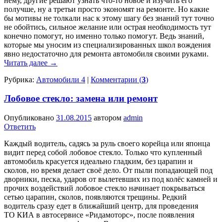
нему, другие решают узнать что-то новое и изучить его
получше, ну а третьи просто экономят на ремонте. Но какие
бы мотивы не толкали нас к этому шагу без знаний тут точно
не обойтись, сильное желание или острая необходимость тут
конечно помогут, но именно только помогут. Ведь знаний,
которые мы уносим из специализированных школ вождения
явно недостаточно для ремонта автомобиля своими руками.
Читать далее
→
Рубрика:
Автомобили 4
|
Комментарии (
3
)
Лобовое стекло: замена или ремонт
Опубликовано
31.08.2015
автором
admin
Ответить
Каждый водитель, садясь за руль своего корейца или японца
видит перед собой лобовое стекло. Только что купленный
автомобиль красуется идеально гладким, без царапин и
сколов, но время делает своё дело. От пыли попадающей под
дворники, песка, ударов от вылетевших из под колёс камней и
прочих воздействий лобовое стекло начинает покрываться
сетью царапин, сколов, появляются трещины. Редкий
водитель сразу едет в ближайший центр, для проведения
ТО КИА в автосервисе «Ридамоторс», после появления