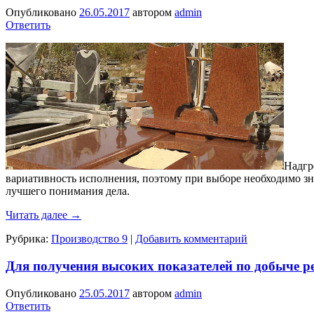
Опубликовано
26.05.2017
автором
admin
Ответить
Надгр
вариативность исполнения, поэтому при выборе необходимо зн
лучшего понимания дела.
Читать далее
→
Рубрика:
Производство 9
|
Добавить комментарий
Для получения высоких показателей по добыче ре
Опубликовано
25.05.2017
автором
admin
Ответить