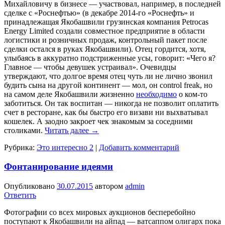
Михайловичу в бизнесе — участвовал, на­пример, в последней
сделке с «Роснефтью» (в декабре 2014-го «Роснефть» и
принадле­жащая Якобашвили грузинская компания Petrocas
Energy Limited создали совместное предприятие в области
логистики и роз­ничных продаж, контрольный пакет пос­ле
сделки остался в руках Якобашвили). Отец гордится, хотя,
улыбаясь в аккуратно подстриженные усы, говорит: «Чего я?
Главное — чтобы девушек устраивал». Оче­видцы
утверждают, что долгое время отец чуть ли не лично звонил
будить сына на другой континент — мол, он control freak, но
на самом деле Якобашвили жизненно
необходимо
о ком-то
заботиться. Он так воспитан — никогда не позволит оплатить
счет в ресторане, как бы быстро его визави ни выхватывал
кошелек. А заодно закроет чек знакомым за соседними
столиками.
Читать далее
→
Рубрика:
Это интересно 2
|
Добавить комментарий
Фонтанирование идеями
Опубликовано
30.07.2015
автором
admin
Ответить
Фотографии со всех мировых аукционов бесперебойно
поступают к Якобашвили на айпад — ватсаппом олигарх пока