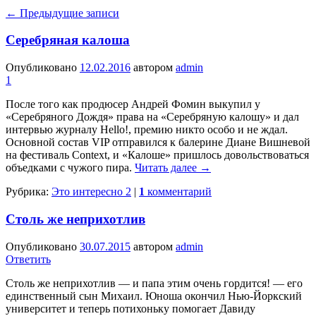
←
Предыдущие записи
Серебряная кало­ша
Опубликовано
12.02.2016
автором
admin
1
После того как продюсер Андрей Фо­мин выкупил у
«Серебряного Дождя» права на «Серебряную калошу» и дал
интервью журналу Hello!, премию никто особо и не ждал.
Основной состав VIP отправился к ба­лерине Диане Вишневой
на фестиваль Context, и «Калоше» пришлось доволь­ствоваться
объедками с чужого пира.
Читать далее
→
Рубрика:
Это интересно 2
|
1
комментарий
Столь же неприхотлив
Опубликовано
30.07.2015
автором
admin
Ответить
Столь же неприхотлив — и папа этим очень гор­дится! — его
единствен­ный сын Михаил. Юноша окончил Нью-Йоркский
университет и теперь по­тихоньку помогает Давиду