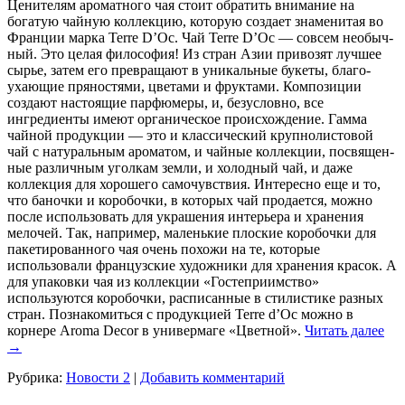
Ценителям ароматного чая стоит обратить внимание на
богатую чайную коллекцию, которую создает знаменитая во
Франции марка Terre D’Oc. Чай Terre D’Oc — совсем необыч­
ный. Это целая философия! Из стран Азии привозят лучшее
сырье, затем его превращают в уникальные букеты, благо­
ухающие пряностями, цветами и фруктами. Композиции
создают настоящие парфюмеры, и, без­условно, все
ингредиенты имеют органическое происхождение. Гамма
чайной продукции — это и классический крупнолистовой
чай с натуральным ароматом, и чайные коллекции, посвящен­
ные различным уголкам земли, и холодный чай, и даже
коллек­ция для хорошего самочувствия. Интересно еще и то,
что баночки и коробочки, в которых чай про­дается, можно
после использо­вать для украшения интерьера и хранения
мелочей. Так, на­пример, маленькие плоские коробочки для
пакетированного чая очень похожи на те, кото­рые
использовали французские художники для хранения красок. А
для упаковки чая из коллекции «Гостеприимство»
используются коробочки, расписанные в стилистике разных
стран. Познакомиться с продукцией Terre d’Oc можно в
корнере Aroma Decor в универмаге «Цветной».
Читать далее
→
Рубрика:
Новости 2
|
Добавить комментарий