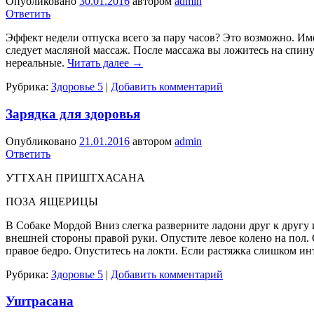
Опубликовано
30.01.2016
автором
admin
Ответить
Эффект недели отпуска всего за пару часов? Это возможно. Им
следует масляной массаж. По­сле массажа вы ложитесь на спи
нереальные.
Читать далее
→
Рубрика:
Здоровье 5
|
Добавить комментарий
Зарядка для здоровья
Опубликовано
21.01.2016
автором
admin
Ответить
УТТХАН ПРИШТХАСАНА
ПОЗА ЯЩЕРИЦЫ
В Собаке Мордой Вниз слегка разверните ладони друг к другу и
внешней стороны правой руки. Опустите левое колено на пол. 
правое бедро. Опуститесь на локти. Если растяжка слиш­ком ин
Рубрика:
Здоровье 5
|
Добавить комментарий
Уштрасана