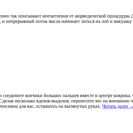
енно так описы­вают впечатления от аюрве­дической процедуры Дх
ну, и непрерывный поток масла начинает литься на лоб и макушк
 соедините кончики больших пальцев вместе в центре коври­ка. 
Сделав несколько вдо­хов-выдохов, перенесите вес на внеш­нюю 
тенсивна для вас, останьтесь на вытянутых руках.
Читать далее