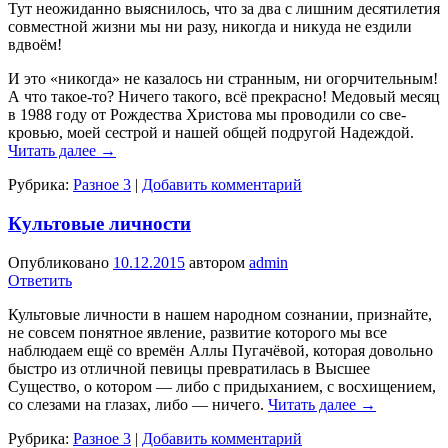
Тут неожиданно выяснилось, что за два с лишним десятиле­тия
совместной жизни мы ни разу, никогда и никуда не езди­ли
вдвоём!
И это «никогда» не казалось ни странным, ни огорчитель­ным!
А что такое-то? Ничего такого, всё прекрасно! Медовый месяц
в 1988 году от Рождества Христова мы проводили со све­
кровью, моей сестрой и нашей общей подругой Надеждой.
Читать далее
→
Рубрика:
Разное 3
|
Добавить комментарий
Культовые личности
Опубликовано
10.12.2015
автором
admin
Ответить
Культовые личности в нашем народном сознании, признайте,
не совсем понят­ное явление, развитие которого мы все
наблюдаем ещё со времён Аллы Пугачё­вой, которая довольно
быстро из отличной певи­цы превратилась в Высшее
Существо, о котором — либо с придыханием, с восхищением,
со слезами на глазах, либо — ничего.
Читать далее
→
Рубрика:
Разное 3
|
Добавить комментарий