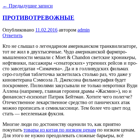
←
Предыдущие записи
ПРОТИВОТРЕВОЖНЫЕ
Опубликовано
11.02.2016
автором
admin
Ответить
Кто не слышал о легендарном американском транквилизаторе,
тот не жил в двухтысячные. Чудо американской фармпро-
мышленности мешали с Moet & Chandon светские хроникеры,
нефтяники, пассажиры «сенаторских» утренних рейсов и про­
сто завсегдатаи «Симачева». Да и в голливудских фильмах
серо-голубая таблеточка засветилась столько раз, что даже у
киноветерана Сэмюэла Л. Джексона фильмография будет
поскромнее. Пилюлями закусывали не только невротики Вуди
Ал­лена (например, главная героиня драмы «Жасмин»), но и
финансист-психопат Патрик Бейтман. Хотите чего полегче?
Оте­чественное лекарственное средство от панических атак
можно прописать и семикласснице. Тем более что цвет под
стать — веселенькая фуксия.
Многие люди по достоинству оценили то, как приятно
покупать
товары из китая по низким ценам
по низким ценам.
Для этого не нужно преодолевать сложные барьеры, всё