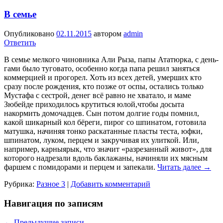
В семье
Опубликовано
02.11.2015
автором
admin
Ответить
В семье мелкого чиновника Али Рыза, папы Ататюрка, с день­
гами было туговато, особенно когда папа решил заняться
коммерцией и прогорел. Хоть из всех детей, умерших кто
сразу после рождения, кто позже от оспы, остались только
Мустафа с сестрой, денег всё равно не хватало, и маме
Зюбейде прихо­дилось крутиться юлой,чтобы досыта
накормить домочадцев. Сын потом долгие годы помнил,
какой шикарный кол бёреги, пирог со шпинатом, готовила
матушка, начиняя тонко рас­катанные пласты теста, юфки,
шпинатом, луком, перцем и закручивая их улиткой. Или,
например, карныярык, что значит «разрезанный живот», для
которого надрезали вдоль баклажаны, начиняли их мяс­ным
фаршем с помидорами и перцем и запекали.
Читать далее
→
Рубрика:
Разное 3
|
Добавить комментарий
Навигация по записям
←
Предыдущие записи