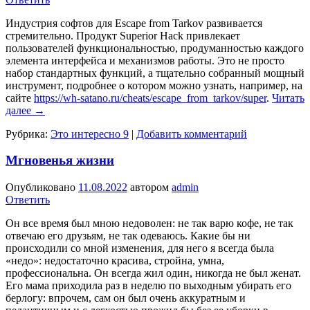
Индустрия софтов для Escape from Tarkov развивается
стремительно. Продукт Superior Hack привлекает
пользователей функциональностью, продуманностью каждого
элемента интерфейса и механизмов работы. Это не просто
набор стандартных функций, а тщательно собранный мощный
инструмент, подробнее о котором можно узнать, например, на
сайте
https://wh-satano.ru/cheats/escape_from_tarkov/super
.
Читать
далее
→
Рубрика:
Это интересно 9
|
Добавить комментарий
Мгновенья жизни
Опубликовано
11.08.2022
автором
admin
Ответить
Он все время был мною недоволен: не так варю кофе, не так
отвечаю его друзьям, не так одеваюсь. Какие бы ни
происходили со мной изменения, для него я всегда была
«недо»: недостаточно красива, стройна, умна,
профессиональна. Он всегда жил один, никогда не был женат.
Его мама приходила раз в неделю по выходным убирать его
берлогу: впрочем, сам он был очень аккуратным и