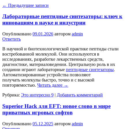
←
Предыдущие записи
Лабораторные пептидные синтезаторы: ключ к
инновациям в науке и индустрии
Опубликовано
09.01.2026
автором
admin
Ответить
В научной и биотехнологической практике пептиды стали
востребованной молекулой. Они используются в
исследованиях, разработке лекарственных средств,
диагностике, материаловедении. Центральную роль в их
создании играют лабораторные
пептидные синтезаторы
.
Автоматизированные устройства позволяют
получать молекулы быстро, точно и с высокой
повторяемостью.
Читать далее
→
Рубрика:
Это интересно 9
|
Добавить комментарий
Superior Hack для EFT: новое слово в мире
приватных игровых софтов
Опубликовано
05.12.2025
автором
admin
Ответить