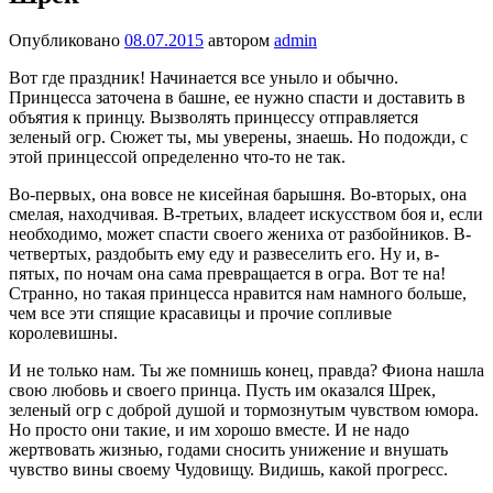
Опубликовано
08.07.2015
автором
admin
Вот где праздник! Начинается все уныло и обычно.
Принцесса за­точена в башне, ее нужно спасти и доставить в
объятия к принцу. Вызволять принцессу отправляется
зеленый огр. Сюжет ты, мы увере­ны, знаешь. Но подожди, с
этой принцессой определенно что-то не так.
Во-первых, она вовсе не кисейная барышня. Во-вторых, она
смелая, находчивая. В-третьих, владеет искусством боя и, если
необходи­мо, может спасти своего жениха от разбойников. В-
четвертых, раз­добыть ему еду и развеселить его. Ну и, в-
пятых, по ночам она сама превращается в огра. Вот те на!
Странно, но такая принцесса нравится нам намного больше,
чем все эти спящие красавицы и прочие сопливые
королевишны.
И не только нам. Ты же помнишь конец, правда? Фиона нашла
свою любовь и своего принца. Пусть им оказался Шрек,
зеленый огр с доброй душой и тормознутым чувством юмора.
Но просто они такие, и им хорошо вместе. И не надо
жертвовать жизнью, годами сносить унижение и внушать
чувство вины своему Чудовищу. Видишь, какой прогресс.