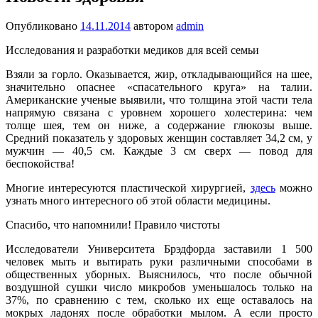
Опубликовано
14.11.2014
автором
admin
Исследования и разработки медиков для всей семьи
Взяли за горло. Оказывается, жир, откладывающийся на шее,
значительно опаснее «спасательного круга» на талии.
Американские ученые выявили, что толщина этой части тела
напрямую связана с уровнем хорошего холестерина: чем
толще шея, тем он ниже, а содержание глюкозы выше.
Средний показатель у здоровых женщин составляет 34,2 см, у
мужчин — 40,5 см. Каждые 3 см сверх — повод для
беспокойства!
Многие интересуются пластической хирургией,
здесь
можно
узнать много интересного об этой области медицины.
Спасибо, что напомнили! Правило чистоты
Исследователи Университета Брэдфорда заста­вили 1 500
человек мыть и вытирать руки раз­личными способами в
общественных уборных. Выяснилось, что после обычной
воздушной суш­ки число микробов уменьшалось только на
37%, по сравнению с тем, сколько их еще оставалось на
мокрых ладонях после обработки мылом. А если просто