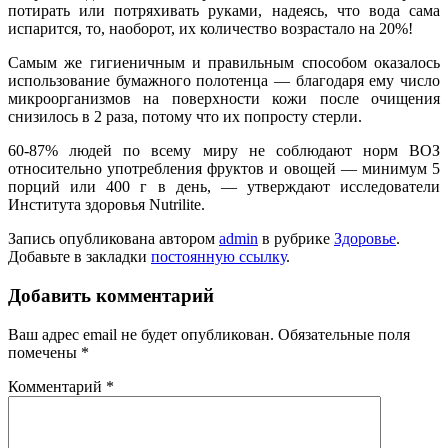
потирать или потряхивать руками, надеясь, что вода сама
испарится, то, наоборот, их количе­ство возрастало на 20%!
Самым же гигиеничным и правильным спосо­бом оказалось
использование бумажного поло­тенца — благодаря ему число
микроорганизмов на поверхности кожи после очищения
снизилось в 2 раза, потому что их попросту стерли.
60-87% людей по всему миру не соблюдают норм ВОЗ
относительно употребления фруктов и овощей — минимум 5
порций или 400 г в день, — утверждают исследователи
Института здоровья Nutrilite.
Запись опубликована автором
admin
в рубрике
Здоровье
.
Добавьте в закладки
постоянную ссылку
.
Добавить комментарий
Ваш адрес email не будет опубликован.
Обязательные поля
помечены
*
Комментарий
*