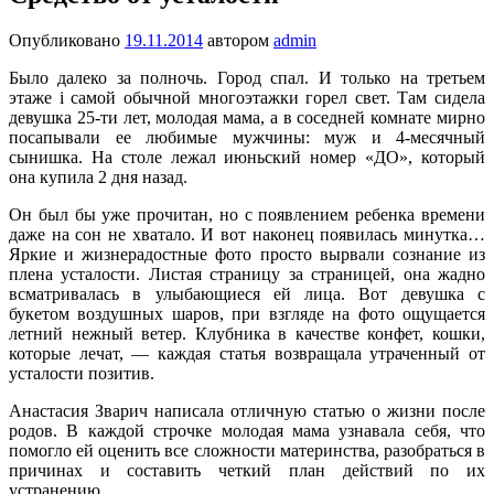
Опубликовано
19.11.2014
автором
admin
Было далеко за полночь. Город спал. И только на третьем
этаже i самой обычной многоэтажки горел свет. Там сидела
девушка 25-ти лет, молодая мама, а в соседней комнате мирно
посапывали ее любимые мужчины: муж и 4-месячный
сынишка. На столе лежал июньский номер «ДО», который
она купила 2 дня назад.
Он был бы уже прочитан, но с появлением ребенка времени
даже на сон не хватало. И вот наконец появилась минутка…
Яркие и жизнерадостные фото просто вырвали сознание из
плена усталости. Листая страницу за страницей, она жадно
всматривалась в улыбающиеся ей лица. Вот девушка с
букетом воздушных шаров, при взгляде на фото ощущается
летний нежный ветер. Клубника в качестве конфет, кошки,
которые лечат, — каждая статья возвращала утраченный от
усталости позитив.
Анастасия Зварич написала отличную статью о жизни после
родов. В каждой строчке молодая мама узнавала себя, что
помогло ей оценить все сложности материнства, разобраться в
причинах и составить четкий план действий по их
устранению…