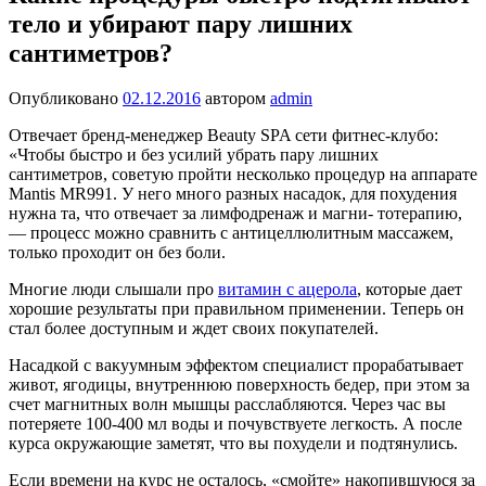
тело и убирают пару лишних
сантиметров?
Опубликовано
02.12.2016
автором
admin
Отвечает бренд-менеджер Beauty SPA сети фитнес-клубо:
«Чтобы быстро и без уси­лий убрать пару лишних
сантиметров, советую пройти несколько процедур на аппарате
Mantis MR991. У него много разных насадок, для похудения
нужна та, что отвечает за лимфодренаж и магни- тотерапию,
— процесс можно сравнить с антицеллюлитным массажем,
только проходит он без боли.
Многие люди слышали про
витамин с ацерола
, которые дает
хорошие результаты при правильном применении. Теперь он
стал более доступным и ждет своих покупателей.
Насадкой с вакуумным эффек­том специалист прорабатывает
живот, ягодицы, внутреннюю поверхность бедер, при этом за
счет магнитных волн мышцы расслабляются. Через час вы
потеряете 100-400 мл воды и почув­ствуете легкость. А после
курса окру­жающие заметят, что вы похудели и подтянулись.
Если времени на курс не осталось, «смойте» накопившуюся за