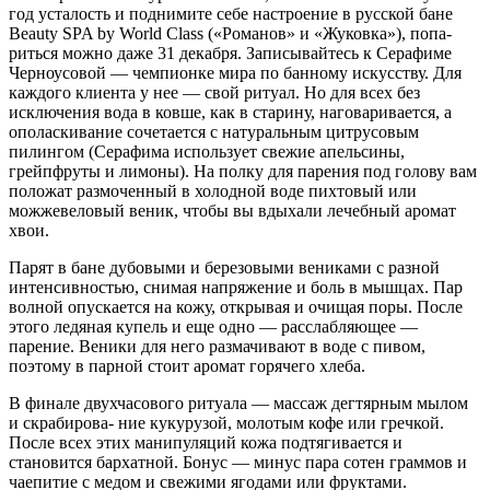
год уста­лость и поднимите себе настроение в русской бане
Beauty SPA by World Class («Романов» и «Жуковка»), попа­
риться можно даже 31 декабря. Запи­сывайтесь к Серафиме
Черноусовой — чемпионке мира по банному искусству. Для
каждого клиента у нее — свой ритуал. Но для всех без
исключения вода в ковше, как в старину, наговари­вается, а
ополаскивание сочетается с натуральным цитрусовым
пилингом (Серафима использует свежие апель­сины,
грейпфруты и лимоны). На полку для парения под голову вам
положат размоченный в холодной воде пихто­вый или
можжевеловый веник, чтобы вы вдыхали лечебный аромат
хвои.
Парят в бане дубовыми и березовыми вениками с разной
интенсивностью, снимая напряжение и боль в мыш­цах. Пар
волной опускается на кожу, открывая и очищая поры. После
этого ледяная купель и еще одно — рассла­бляющее —
парение. Веники для него размачивают в воде с пивом,
поэтому в парной стоит аромат горячего хлеба.
В финале двухчасового ритуала — мас­саж дегтярным мылом
и скрабирова- ние кукурузой, молотым кофе или греч­кой.
После всех этих манипуляций кожа подтягивается и
становится бархат­ной. Бонус — минус пара сотен граммов и
чаепитие с медом и свежими ягодами или фруктами.