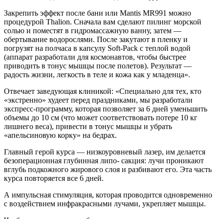
Закрепить эффект после бани или Mantis MR991 можно
процедурой Thalion. Сначала вам сделают пилинг морской
солью и поместят в гидро­массажную ванну, затем —
обертывание водорослями. После закутают в пленку и
погрузят на полчаса в капсулу Soft-Pack с теплой водой
(аппарат разработали для космонавтов, чтобы быстрее
приводить в тонус мышцы после полетов). Резуль­тат —
радость жизни, легкость в теле и кожа как у младенца».
Отвечает заведующая клиникой: «Специально для тех, кто
«экс­тренно» худеет перед праздниками, мы разработали
экспресс-программу, кото­рая позволяет за 6 дней уменьшить
объ­емы до 10 см (что может соответствовать потере 10 кг
лишнего веса), привести в тонус мышцы и убрать
«апельсиновую корку» на бедрах.
Главный герой курса — низко­уровневый лазер, им делается
безоперационная глубинная липо- сакция: лучи проникают
вглубь подкожного жирового слоя и разби­вают его. Эта часть
курса повторяется все 6 дней.
А импульсная стимуляция, которая проводится одновременно
с воздей­ствием инфракрасными лучами, укре­пляет мышцы.