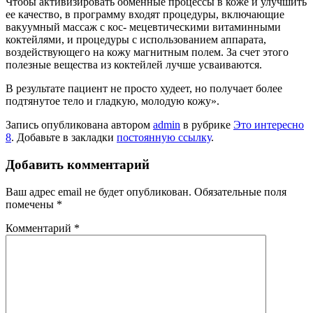
Чтобы активизировать обменные процессы в коже и улучшить
ее каче­ство, в программу входят процедуры, включающие
вакуумный массаж с кос- мецевтическими витаминными
коктей­лями, и процедуры с использованием аппарата,
воздействующего на кожу магнитным полем. За счет этого
полез­ные вещества из коктейлей лучше усваиваются.
В результате пациент не просто худеет, но получает более
подтянутое тело и гладкую, молодую кожу».
Запись опубликована автором
admin
в рубрике
Это интересно
8
. Добавьте в закладки
постоянную ссылку
.
Добавить комментарий
Ваш адрес email не будет опубликован.
Обязательные поля
помечены
*
Комментарий
*