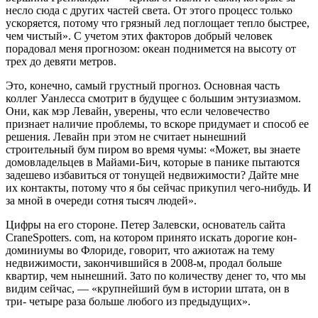
несло сюда с других частей света. От этого процесс только
ускоряется, потому что грязный лед поглощает тепло быстрее,
чем чистый». С учетом этих факторов добрый человек
порадовал меня прог­нозом: океан поднимется на высоту от
трех до девяти метров.
Это, конечно, самый грустный прогноз. Основная часть
коллег Уанлесса смотрит в будущее с большим энтузиазмом.
Они, как мэр Левайн, уверены, что если человечество
признает наличие проблемы, то вскоре придума­ет и способ ее
решения. Левайн при этом не считает нынешний
строительный бум пиром во время чумы: «Может, вы знаете
домовладельцев в Майами-Бич, которые в панике пыта­ются
задешево избавиться от тонущей недвижимости? Дайте мне
их контакты, потому что я бы сейчас прикупил чего-нибудь. И
за мной в очереди сот­ня тысяч людей».
Цифры на его стороне. Петер Залевски, основа­тель сайта
CraneSpotters. com, на котором приня­то искать дорогие кон­
доминиумы во Флориде, говорит, что ажиотаж на тему
недвижимости, за­кончившийся в 2008-м, продал больше
квартир, чем нынешний. Зато по количеству денег то, что мы
видим сейчас, — «крупнейший бум в ис­тории штата, он в
три- четыре раза больше лю­бого из предыдущих».