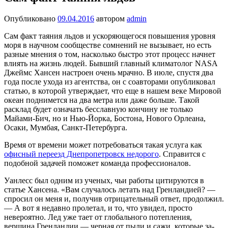
Опубликовано
09.04.2016
автором
admin
Сам факт таяния льдов и ускоряющегося повышения уровня
моря в научном сообществе сомнений не вызывает, но есть
раз­ные мнения о том, насколько быстро этот процесс начнет
влиять на жизнь людей. Бывший главный климатолог NASA
Джеймс Хансен настроен очень мрачно. В июле, спустя два
года после ухо­да из агентства, он с соавторами опубликовал
статью, в которой утверждает, что еще в нашем веке Мировой
океан поднимется на два метра или даже больше. Такой
расклад будет означать бес­славную кончину не только
Майами-Бич, но и Нью-Йорка, Босто­на, Нового Орлеана,
Осаки, Мумбая, Санкт-Петербурга.
Время от времени может потребоваться такая услуга как
офисный переезд Днепропетровск недорого
. Справится с
подобной задачей поможет команда профессионалов.
Уанлесс был одним из ученых, чьи работы цитируются в
статье Хансена. «Вам случалось летать над Гренландией? —
спро­сил он меня и, получив отрицательный ответ, про­должил.
— А вот я недавно пролетал, и то, что увидел, просто
невероятно. Лед уже тает от глобального потепления,
вершина Гренлан­дии — черная от пыли и сажи, которые за­