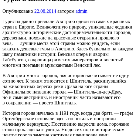
Опубликовано
22.08.2014
автором
admin
Туристы давно признали Австрию одной из самых красивых
стран в Европе. Великолепную природу, уникальные ледники,
архитектурно-исторические достопримечательности городов,
деревеньки, похожие на красочные открытки прошлого
века, — лучшие места этой страны можно увидеть, если
заказать дешевые туры в Австрию. Здесь буквально на каждом
шагу памятники истории: Венская опера и дворцы
Габсбургов, сокровища римских императоров и воспетый
многими поэтами и музыкантами Венский лес.
В Австрии много городов, чья история насчитывает не одну
сотню лет. К таким относится и Шпитталь, раскинувшийся
на живописных берегах реки Драва на юге страны.
Официальное название города — Шпитталь-ан-дер-Драу,
но и сами австрийцы, и иностранцы часто называют его
в сокращении — просто Шпитталь.
История города началась в 1191 году, когда два брата — графы
Ортенбургские основали здесь госпиталь и построили
маленькую церквушку. Постепенно выросли дома, горожане
стали прокладывать улицы. Но до сих пор в историческом
центре города заметна хаотичная планировка улиц