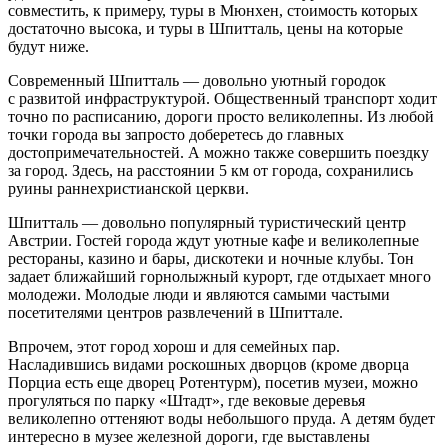
совместить, к примеру, туры в Мюнхен, стоимость которых
достаточно высока, и туры в Шпитталь, цены на которые
будут ниже.
Современный Шпитталь — довольно уютный городок
с развитой инфраструктурой. Общественный транспорт ходит
точно по расписанию, дороги просто великолепны. Из любой
точки города вы запросто доберетесь до главных
достопримечательностей. А можно также совершить поездку
за город. Здесь, на расстоянии 5 км от города, сохранились
руины раннехристианской церкви.
Шпитталь — довольно популярный туристический центр
Австрии. Гостей города ждут уютные кафе и великолепные
рестораны, казино и бары, дискотеки и ночные клубы. Тон
задает ближайший горнолыжный курорт, где отдыхает много
молодежи. Молодые люди и являются самыми частыми
посетителями центров развлечений в Шпиттале.
Впрочем, этот город хорош и для семейных пар.
Насладившись видами роскошных дворцов (кроме дворца
Порциа есть еще дворец Ротентурм), посетив музеи, можно
прогуляться по парку «Штадт», где вековые деревья
великолепно оттеняют воды небольшого пруда. А детям будет
интересно в музее железной дороги, где выставлены