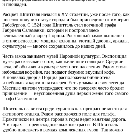
и площадей.
Расцвет Шпитталя начался в XV столетии, уже после того, как
поселок получил статус города и был присоединен к империи
Габсбургов. С 1524 года Шпитталь стал вотчиной графа
Габриеля Саламанки, который и построил здесь
великолепный дворец Порциа. Роскошный замок выполнен
в стиле ренессанс: мощные колонны, уютный дворик, аркады,
скульптуры — многое сохранилось до наших дней.
Часть замка занимает музей Народной культуры. Экспозиция
музея рассказывает о том, как жили шпиттальцы в Средние
века, об обычаях и культуре местного населения. Рядом стоит
небольшая кофейня, где подают безумно вкусный кофе.
В подвалах дворца Порциа расположены библиотека
и небольшая картинная галерея. Есть у замка и своя легенда.
Местные жители утверждают, что по галереям часто бродит
привидение — неуспокоенная душа первой жены того самого
графа Саламанки.
Шпитталь славится среди туристов как прекрасное место для
активного отдыха. Рядом расположено поле для гольфа.
Практически из центра города в горы ведет канатная дорога.
А в горах — превосходные лыжные трассы. В Шпитталь
удобно приезжать в рамках комплексных туров. Так можно