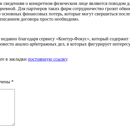
или сведениям о конкретном физическом лице являются поводом 
нодневной. Для партнеров таких фирм сотрудничество грозит об
основных финансовых потерь, которые могут свершиться после
дписанием договора просто необходимо.
м недавно благодаря сервису «Контур-Фокус», который содержи
вести анализ арбитражных дел, в которых фигурирует интересу
ьте в закладки
постоянную ссылку
.
ечены
*