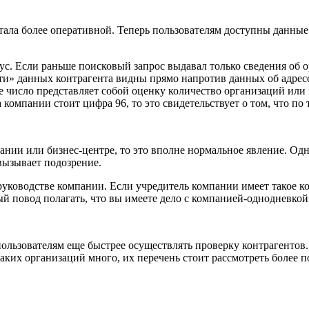
тала более оперативной. Теперь пользователям доступны данные 
с. Если раньше поисковый запрос выдавал только сведения об о
сти» данных контрагента видны прямо напротив данных об адрес
ое число представляет собой оценку количество организаций ил
 компании стоит цифра 96, то это свидетельствует о том, что по
ании или бизнес-центре, то это вполне нормальное явление. Од
 вызывает подозрение.
руководстве компании. Если учредитель компании имеет такое к
ный повод полагать, что вы имеете дело с компанией-однодневкой
ользователям еще быстрее осуществлять проверку контрагентов. 
таких организаций много, их перечень стоит рассмотреть более 