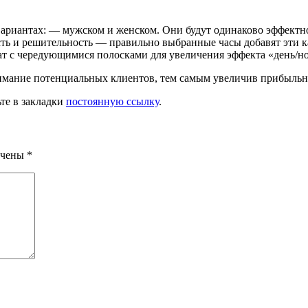
х вариантах: — мужском и женском. Они будут одинаково эффектн
сть и решительность — правильно выбранные часы добавят эти к
ат с чередующимися полосками для увеличения эффекта «день/н
мание потенциальных клиентов, тем самым увеличив прибыльно
ьте в закладки
постоянную ссылку
.
ечены
*