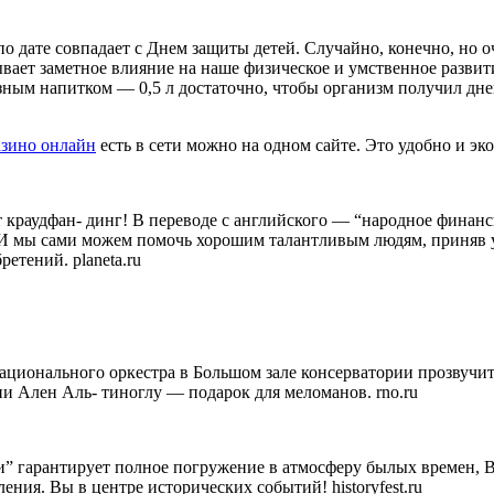
по дате совпадает с Днем защиты детей. Случайно, конечно, но 
ает заметное влияние на наше физиче­ское и умственное развит
зным напитком — 0,5 л достаточ­но, чтобы организм получил д
азино онлайн
есть в сети можно на одном сайте. Это удобно и эк
т краудфан- динг! В переводе с английского — “народное финанс
И мы сами можем помочь хорошим талант­ливым людям, приняв уч
ретений. planeta.ru
ациональ­ного оркестра в Большом зале консер­ватории прозвучи
и Ален Аль- тиноглу — подарок для меломанов. rno.ru
” гаранти­рует полное погружение в атмосферу былых времен, В
ения. Вы в центре исторических событий! historyfest.ru