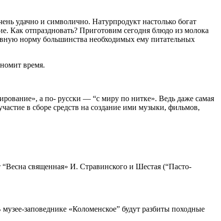
очень удачно и символично. Натурпродукт настолько богат
ие. Как от­праздновать? Приготовим сегодня блюдо из молока
невную норму большинства необходимых ему питательных
ономит время.
ирование», а по- русски — “с миру по нитке». Ведь даже самая
астие в сборе средств на создание ими музыки, фильмов,
т “Весна священная» И. Стравинского и Шестая (“Пасто­
 музее-заповеднике «Коломенское” будут разбиты поход­ные