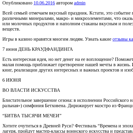
Опубликовано
10.06.2016
автором
admin
Всей семьей отмечаем вкусный празд­ник. Кстати, это событие 
различными минералами, макро- и микроэлементами, что оказыв
или молочных про­дуктов и наполним стаканы вкусным и поле
веществ.
Игры в казино нравятся многим людям. Узнать какие
отзывы к
7 июня ДЕНЬ КРАУДФАНДИНГА
Есть интересная идея, но нет денег на ее воплощение? Поможе
малая помощь приближает пре­творение нашей мечты в жизнь. 
книг, реализации других ин­тересных и важных проектов и изо­б
6 ИЮНЯ
ВО ВЛАСТИ ИСКУССТВА
Блистательное завершение сезона: в исполнении Российского н
ральная») симфония Бетховена. Дири­жирует маэстро из Франци
“БИТВА ТЫСЯЧИ МЕЧЕИ”
Хотите очутиться в Древней Руси? Фестиваль “Времена и эпохи
лагеря, пройдут мастер-классы воинского искусства и представл